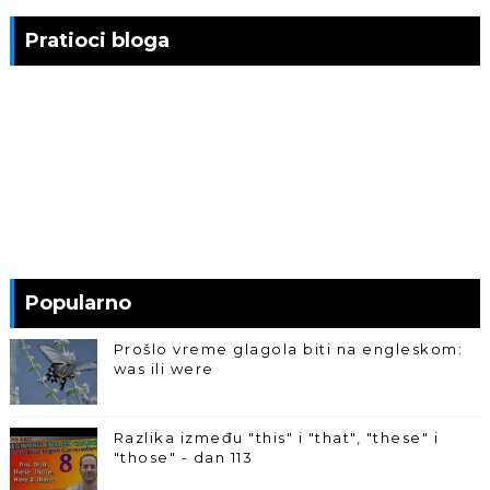
Pratioci bloga
Popularno
Prošlo vreme glagola biti na engleskom:
was ili were
Razlika između "this" i "that", "these" i
"those" - dan 113