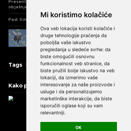
Present Perfect Simple - najjednostavnije
objašnjenje :-)
Mi koristimo kolačiće
Past Simple i Past Continuous - razlika
Ova veb lokacija koristi kolačiće i
Prošlo vreme glagola biti na
druge tehnologije praćenja da
engleskom: was ili were
poboljša vaše iskustvo
pregledanja u sledeće svrhe:
da
biste omogućili osnovnu
funkcionalnost veb stranice
,
da
Tags
biste pružili bolje iskustvo na veb
lokaciji
,
da izmerimo vaše
interesovanje za naše proizvode i
Kako promeniti tekst na engleskom?
usluge i da personalizujemo
marketinške interakcije
,
da biste
isporučili oglase koji su vam
relevantniji
.
Update cookies preferences
OK