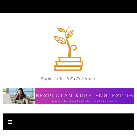
Engleski Jezik Za Početnike