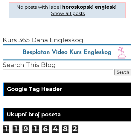
No posts with label
horoskopski engleski
.
Show all posts
Kurs 365 Dana Engleskog
Search This Blog
Google Tag Header
Ukupni broj poseta
1
1
9
1
6
4
8
2