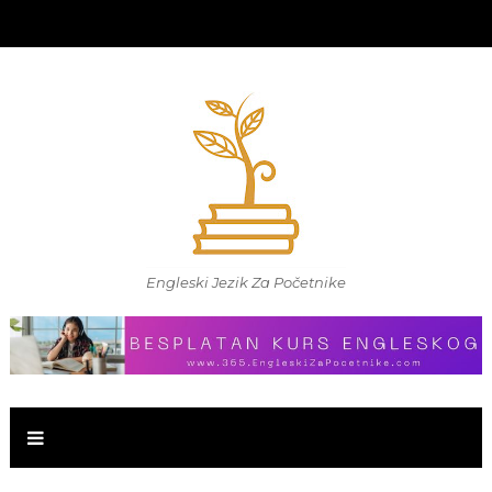
Engleski Jezik Za Početnike