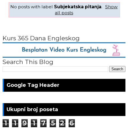
No posts with label
Subjekatska pitanja
.
Show
all posts
Kurs 365 Dana Engleskog
Search This Blog
Google Tag Header
Ukupni broj poseta
1
1
9
1
7
5
2
6