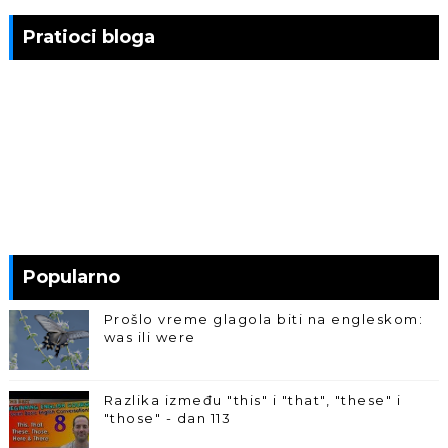
Pratioci bloga
Popularno
Prošlo vreme glagola biti na engleskom:
was ili were
Razlika između "this" i "that", "these" i
"those" - dan 113