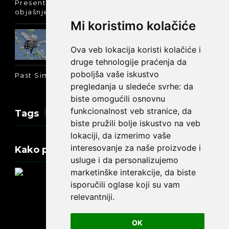
Present Perfect Simple - najjednostavnije
objašnjenje :-)
Mi koristimo kolačiće
Prošlo vreme glagola biti na
engleskom: was ili were
Ova veb lokacija koristi kolačiće i
druge tehnologije praćenja da
poboljša vaše iskustvo
Past Simple i Past Continuous - razlika
pregledanja u sledeće svrhe:
da
biste omogućili osnovnu
funkcionalnost veb stranice
,
da
Tags
biste pružili bolje iskustvo na veb
lokaciji
,
da izmerimo vaše
interesovanje za naše proizvode i
Kako promeniti tekst na engleskom?
usluge i da personalizujemo
marketinške interakcije
,
da biste
isporučili oglase koji su vam
relevantniji
.
Update cookies preferences
OK