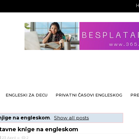
ENGLESKI ZA DECU
PRIVATNI ČASOVI ENGLESKOG
PR
njige na engleskom
.
Show all posts
tavne knige na engleskom
23 April
2