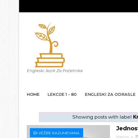
Engleski Jezik Za Početnike
HOME
LEKCIJE 1 - 80
ENGLESKI ZA ODRASLE
Showing posts with label
K
Jednos
VEŽBE RAZUMEVANA
Marina