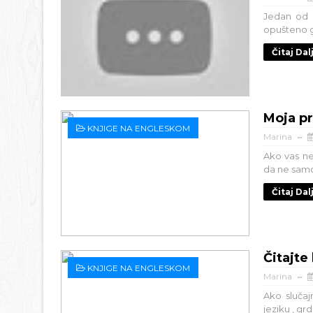
Jedan od n
opušteno g
Čitaj Dal
Moja p
KNJIGE NA ENGLESKOM
Marina
Ako vas ne
da ne samo d
Čitaj Dal
Čitajte
KNJIGE NA ENGLESKOM
Marina
Ako sluča
jeziku , gr