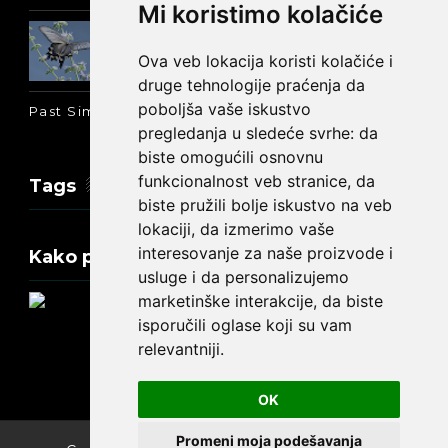
Mi koristimo kolačiće
Prošlo vreme glagola biti na
engleskom: was ili were
Ova veb lokacija koristi kolačiće i
druge tehnologije praćenja da
poboljša vaše iskustvo
Past Simple i Past Continuous - razlika
pregledanja u sledeće svrhe:
da
biste omogućili osnovnu
funkcionalnost veb stranice
,
da
Tags
biste pružili bolje iskustvo na veb
lokaciji
,
da izmerimo vaše
interesovanje za naše proizvode i
Kako promeniti tekst na engleskom?
usluge i da personalizujemo
marketinške interakcije
,
da biste
isporučili oglase koji su vam
relevantniji
.
Update cookies preferences
OK
Promeni moja podešavanja