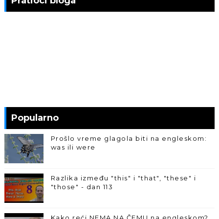
Pratioci bloga
Popularno
Prošlo vreme glagola biti na engleskom:
was ili were
Razlika između "this" i "that", "these" i
"those" - dan 113
Kako reći NEMA NA ČEMU na engleskom?