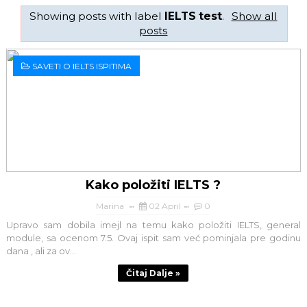
Showing posts with label
IELTS test
.
Show all
posts
SAVETI O IELTS ISPITIMA
Kako položiti IELTS ?
Marina
02 April
0
Upravo sam dobila imejl na temu kako položiti IELTS, general
module, sa ocenom 7.5. Ovaj ispit sam već pominjala pre godinu
dana , ali za ov...
Čitaj Dalje »