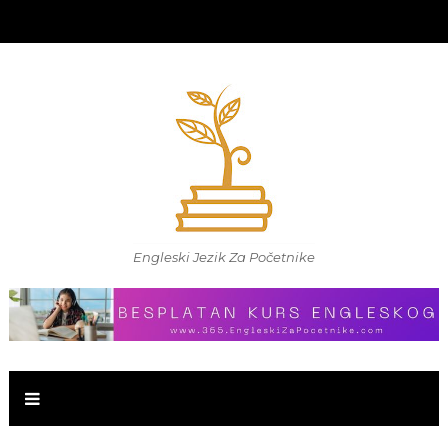
Engleski Jezik Za Početnike