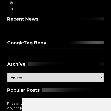
Recent News
GoogleTag Body
Archive
Popular Posts
Present Perfect Simple - najjednostavnije
objašnjenje :-)