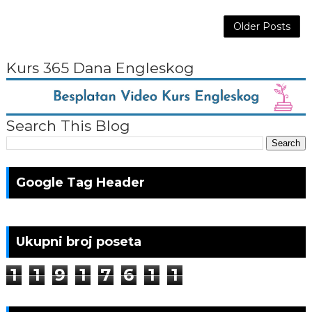
Older Posts
Kurs 365 Dana Engleskog
Search This Blog
Google Tag Header
Ukupni broj poseta
1
1
9
1
7
6
1
1