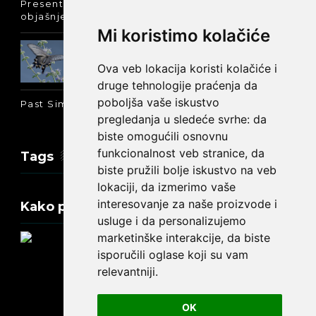
Present Perfect Simple - najjednostavnije
objašnjenje :-)
Mi koristimo kolačiće
Prošlo vreme glagola biti na
engleskom: was ili were
Ova veb lokacija koristi kolačiće i
druge tehnologije praćenja da
poboljša vaše iskustvo
Past Simple i Past Continuous - razlika
pregledanja u sledeće svrhe:
da
biste omogućili osnovnu
funkcionalnost veb stranice
,
da
Tags
biste pružili bolje iskustvo na veb
lokaciji
,
da izmerimo vaše
interesovanje za naše proizvode i
Kako promeniti tekst na engleskom?
usluge i da personalizujemo
marketinške interakcije
,
da biste
isporučili oglase koji su vam
relevantniji
.
Update cookies preferences
OK