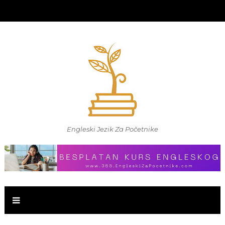
Engleski Jezik Za Početnike