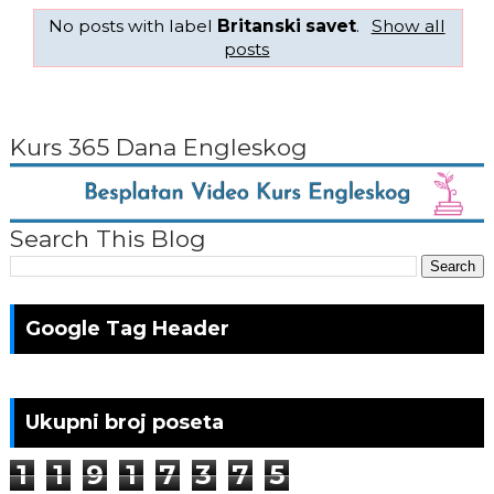
No posts with label
Britanski savet
.
Show all
posts
Kurs 365 Dana Engleskog
Search This Blog
Google Tag Header
Ukupni broj poseta
1
1
9
1
7
3
7
5