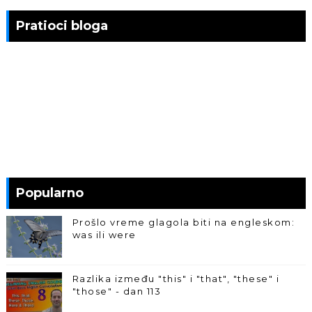
Pratioci bloga
Popularno
Prošlo vreme glagola biti na engleskom:
was ili were
Razlika između "this" i "that", "these" i
"those" - dan 113