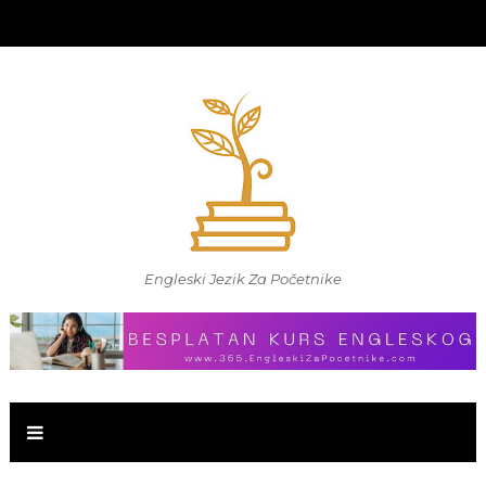
Engleski Jezik Za Početnike