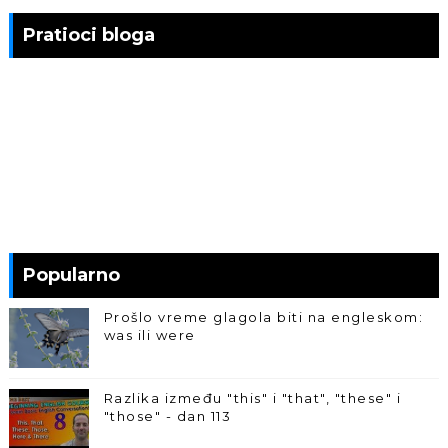
Pratioci bloga
Popularno
Prošlo vreme glagola biti na engleskom:
was ili were
Razlika između "this" i "that", "these" i
"those" - dan 113