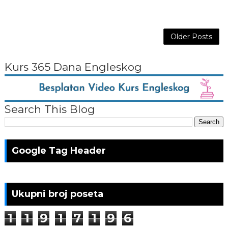
Older Posts
Kurs 365 Dana Engleskog
Search This Blog
Google Tag Header
Ukupni broj poseta
1
1
9
1
7
1
9
6