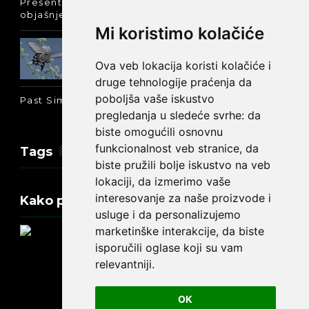
Present Perfect Simple - najjednostavnije
objašnjenje :-)
Mi koristimo kolačiće
Prošlo vreme glagola biti na
engleskom: was ili were
Ova veb lokacija koristi kolačiće i
druge tehnologije praćenja da
poboljša vaše iskustvo
Past Simple i Past Continuous - razlika
pregledanja u sledeće svrhe:
da
biste omogućili osnovnu
funkcionalnost veb stranice
,
da
Tags
biste pružili bolje iskustvo na veb
lokaciji
,
da izmerimo vaše
interesovanje za naše proizvode i
Kako promeniti tekst na engleskom?
usluge i da personalizujemo
marketinške interakcije
,
da biste
isporučili oglase koji su vam
relevantniji
.
Update cookies preferences
OK