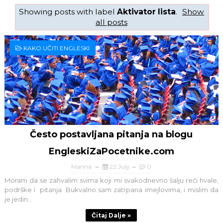
Showing posts with label
Aktivator lista
.
Show
all posts
KAKO UČITI ENGLESKI
Često postavljana pitanja na blogu
EngleskiZaPocetnike.com
Marina
22 July
0
Moram da se zahvalim svima koji mi svakodnevno šalju reči hvale,
podrške i pitanja. Bukvalno sam zatrpana imejlovima, i mislim da
je jedin...
Čitaj Dalje »