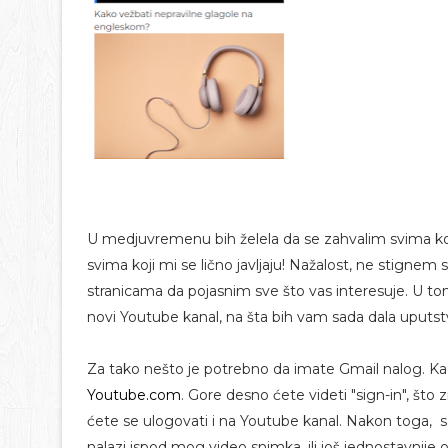
U medjuvremenu bih želela da se zahvalim svima koj
svima koji mi se lično javljaju! Nažalost, ne stign
stranicama da pojasnim sve što vas interesuje. U tom
novi Youtube kanal, na šta bih vam sada dala uputst
Za tako nešto je potrebno da imate Gmail nalog. Ka
Youtube.com
. Gore desno ćete videti "sign-in", što 
ćete se ulogovati i na Youtube kanal. Nakon toga, 
nalazi ispod mog video snimka, ili još jednostavnije 