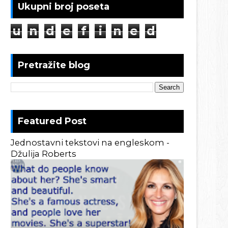
Ukupni broj poseta
u
n
d
e
f
i
n
e
d
Pretražite blog
Featured Post
Jednostavni tekstovi na engleskom -
Džulija Roberts