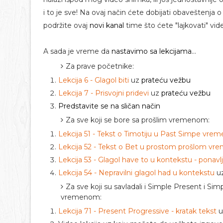
i to je sve! Na ovaj način ćete dobijati obaveštenja
podržite ovaj
novi kanal
time što ćete "lajkovati" vid
A sada je vreme da
nastavimo sa lekcijama
...
Za prave početnike:
Lekcija 6 - Glagol biti
uz
prateću vežbu
Lekcija 7 - Prisvojni pridevi
uz
prateću vežbu
Predstavite se na sličan način
Za sve koji se bore sa prošlim vremenom:
Lekcija 51 - Tekst o Timotiju u Past Simpe vre
Lekcija 52 - Tekst o Bet u prostom prošlom vr
Lekcija 53 - Glagol have to u kontekstu - ponavl
Lekcija 54 - Nepravilni glagol had u kontekstu
u
Za sve koji su savladali i Simple Present i Si
vremenom:
Lekcija 71 - Present Progressive - kratak tekst
u