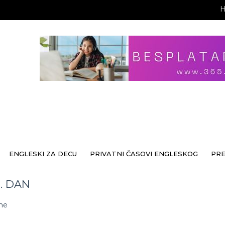
ENGLESKI ZA DECU
PRIVATNI ČASOVI ENGLESKOG
PR
6. DAN
ine