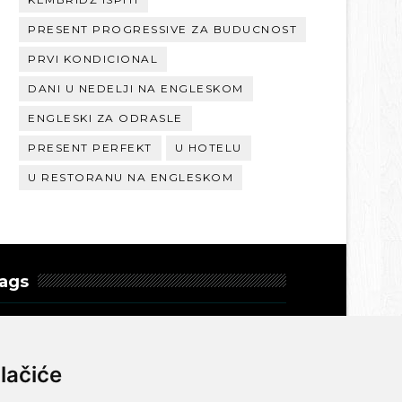
PRESENT PROGRESSIVE ZA BUDUCNOST
PRVI KONDICIONAL
DANI U NEDELJI NA ENGLESKOM
ENGLESKI ZA ODRASLE
PRESENT PERFEKT
U HOTELU
U RESTORANU NA ENGLESKOM
ags
ako promeniti tekst na
ngleskom?
lačiće