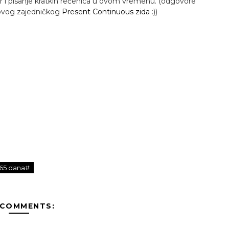
r i pisanje kratkih rečenica u ovom vremenu. (odgovore
novog zajedničkog
Present Continuous zida
:))
365 dana#
 COMMENTS: