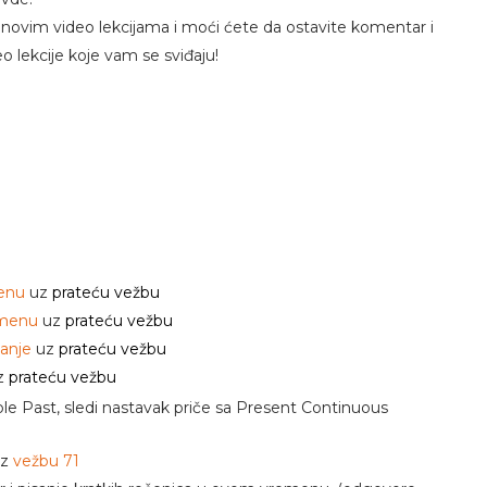
 o novim video lekcijama i moći ćete da ostavite komentar i
eo lekcije koje vam se sviđaju!
menu
uz
prateću vežbu
emenu
uz
prateću vežbu
janje
uz
prateću vežbu
z
prateću vežbu
mple Past, sledi nastavak priče sa Present Continuous
z
vežbu 71