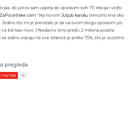
ala, do jutros sam uspela do oporavim svih 70 lekcija i vežbi
iZaPocetnike.com
! Na novom
Jutjub kanalu
trenutno ima oko
ja. Jedino što mi je preostalo je da na ovom blogu oporavim još
e će biti kao novo :) Nedavno smo prešli i 2 miliona poseta
 se stalno vraćaju na ove stranice je preko 75%, što je izuzetno
na pregleda