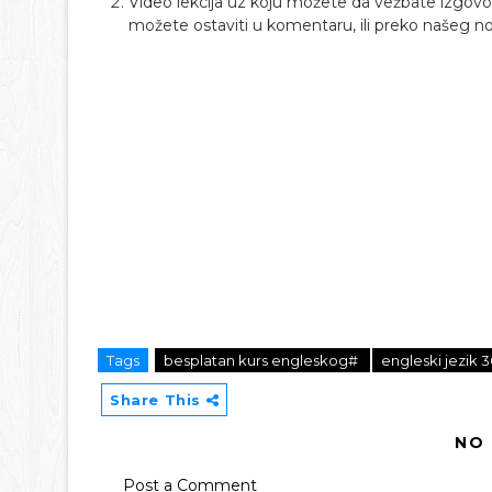
Video lekcija uz koju možete da vežbate izgovo
možete ostaviti u komentaru, ili preko našeg 
Tags
besplatan kurs engleskog#
engleski jezik 
Share This
NO
Post a Comment