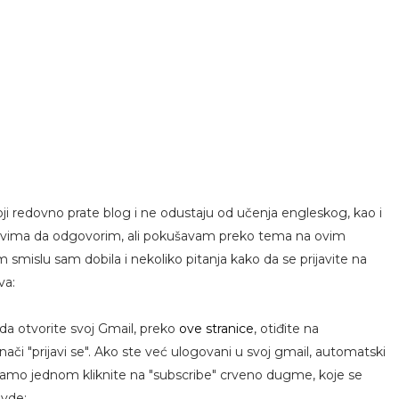
i redovno prate blog i ne odustaju od učenja engleskog, kao i
em svima da odgovorim, ali pokušavam preko tema na ovim
 smislu sam dobila i nekoliko pitanja kako da se prijavite na
va:
da otvorite svoj Gmail, preko
ove stranice
, otiđite na
znači "prijavi se". Ako ste već ulogovani u svoj gmail, automatski
samo jednom kliknite na "subscribe" crveno dugme, koje se
ovde: