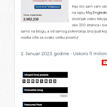
Kao što sam vam obeć
na sajtu
Moj.Englesk
stotinjak video lekci
oko 300 stranica i sv
samo na blogu, a od samog pokretanja, broj ljudi koji
visoka cifra za ovako veliku posetu!
2. Januar 2023. godine - Uskoro 11 milio