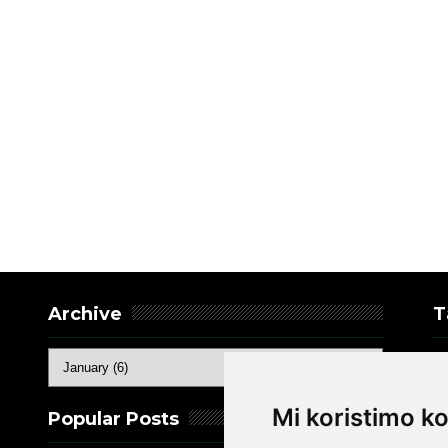
Archive
T
K
e
Mi koristimo ko
Popular Posts