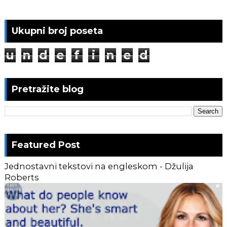
Ukupni broj poseta
u
n
d
e
f
i
n
e
d
Pretražite blog
Featured Post
Jednostavni tekstovi na engleskom - Džulija
Roberts