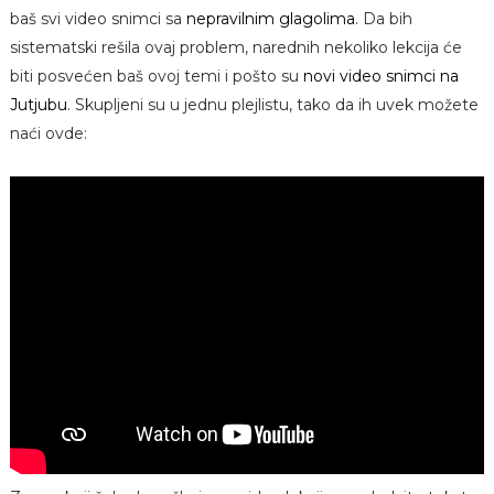
baš svi video snimci sa
nepravilnim glagolima
. Da bih
sistematski rešila ovaj problem, narednih nekoliko lekcija će
biti posvećen baš ovoj temi i pošto su
novi video snimci na
Jutjubu
. Skupljeni su u jednu plejlistu, tako da ih uvek možete
naći ovde: