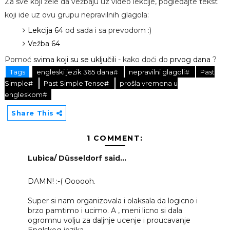
Za sve koji žele da vežbaju uz video lekcije, pogledajte tekst
koji ide uz ovu grupu nepravilnih glagola:
Lekcija 64
od sada i sa prevodom :)
Vežba 64
Pomoć
svima koji su se uključili
- kako doći do
prvog dana
?
Tags
engleski jezik 365 dana#
nepravilni glagoli#
Past
Simple#
Past Simple Tense#
prošla vremena u
engleskom#
Share This
1 COMMENT:
Lubica/ Düsseldorf said...
DAMN! :-( Oooooh.
Super si nam organizovala i olaksala da logicno i
brzo pamtimo i ucimo. A , meni licno si dala
ogromnu volju za daljnje ucenje i proucavanje