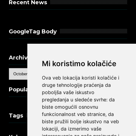
Recent News
GoogleTag Body
Archive
Mi koristimo kolačiće
Ova veb lokacija koristi kolačiće i
druge tehnologije praćenja da
Popular Posts
poboljša vaše iskustvo
pregledanja u sledeće svrhe:
da
biste omogućili osnovnu
funkcionalnost veb stranice
,
da
Tags
biste pružili bolje iskustvo na veb
lokaciji
,
da izmerimo vaše