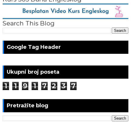
Search This Blog
Google Tag Header
Ukupni broj poseta
1
1
9
1
7
2
3
7
Pretražite blog