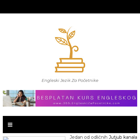
Engleski Jezik Za Početnike
Jedan od odličnih
Jutjub kanala