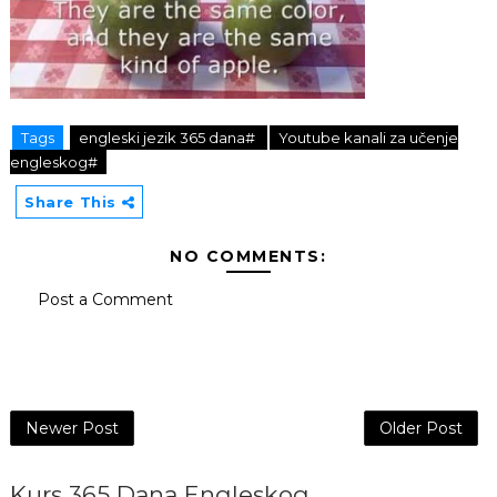
Tags
engleski jezik 365 dana#
Youtube kanali za učenje
engleskog#
Share This
NO COMMENTS:
Post a Comment
Newer Post
Older Post
Kurs 365 Dana Engleskog