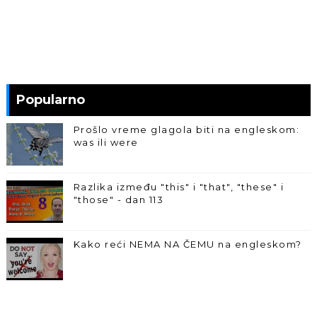
Popularno
Prošlo vreme glagola biti na engleskom:
was ili were
Razlika između "this" i "that", "these" i
"those" - dan 113
Kako reći NEMA NA ČEMU na engleskom?