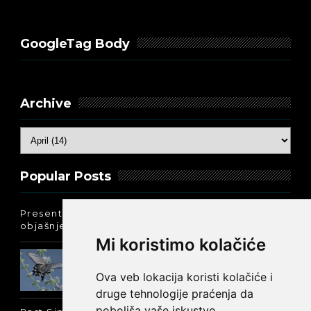
GoogleTag Body
Archive
Popular Posts
Present Perfect Simple - najjednostavnije
objašnjenje :-)
Mi koristimo kolačiće
Prošlo vreme glagola biti na
engleskom: was ili were
Ova veb lokacija koristi kolačiće i
druge tehnologije praćenja da
poboljša vaše iskustvo