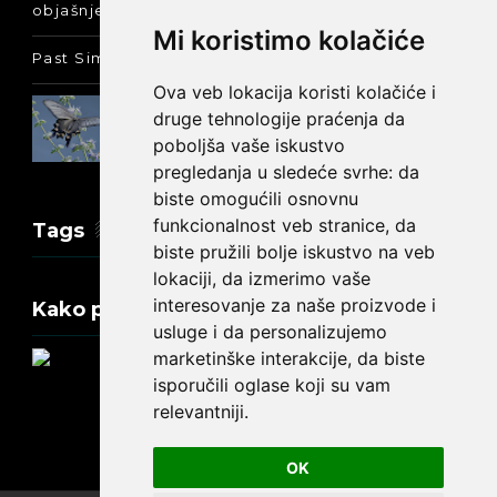
objašnjenje :-)
Mi koristimo kolačiće
Past Simple i Past Continuous - razlika
Ova veb lokacija koristi kolačiće i
Prošlo vreme glagola biti na
druge tehnologije praćenja da
engleskom: was ili were
poboljša vaše iskustvo
pregledanja u sledeće svrhe:
da
biste omogućili osnovnu
funkcionalnost veb stranice
,
da
Tags
biste pružili bolje iskustvo na veb
lokaciji
,
da izmerimo vaše
interesovanje za naše proizvode i
Kako promeniti tekst na engleskom?
usluge i da personalizujemo
marketinške interakcije
,
da biste
isporučili oglase koji su vam
relevantniji
.
Update cookies preferences
OK