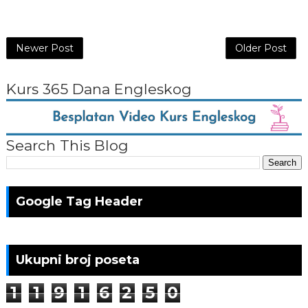
Newer Post
Older Post
Kurs 365 Dana Engleskog
Search This Blog
Google Tag Header
Ukupni broj poseta
1
1
9
1
6
2
5
0