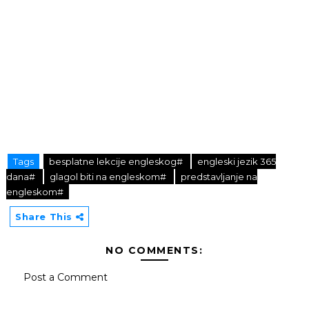
Tags
besplatne lekcije engleskog#
engleski jezik 365
dana#
glagol biti na engleskom#
predstavljanje na
engleskom#
Share This
NO COMMENTS:
Post a Comment