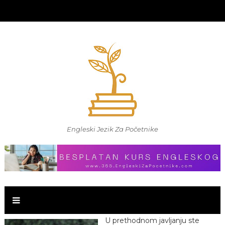
Engleski Jezik Za Početnike
U prethodnom javljanju ste