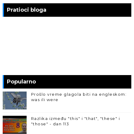
Pratioci bloga
Popularno
Prošlo vreme glagola biti na engleskom:
was ili were
Razlika između "this" i "that", "these" i
"those" - dan 113