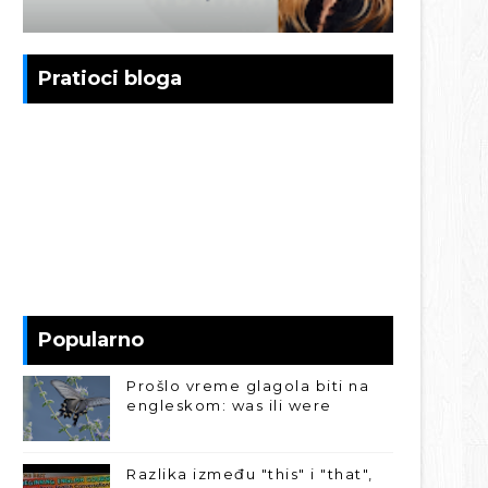
Pratioci bloga
Popularno
Prošlo vreme glagola biti na
engleskom: was ili were
Razlika između "this" i "that",