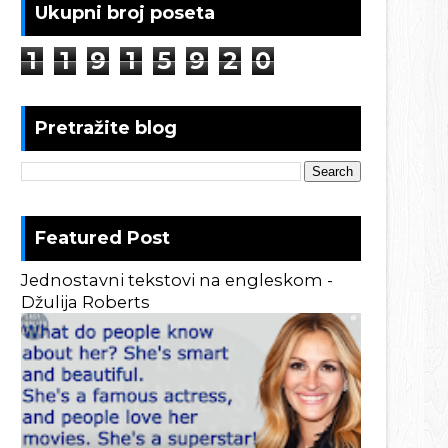
Ukupni broj poseta
1
1
9
1
5
9
2
0
Pretražite blog
Featured Post
Jednostavni tekstovi na engleskom -
Džulija Roberts