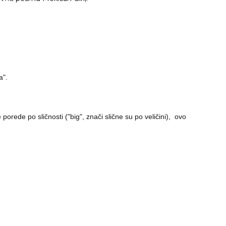
a".
porede po sličnosti ("big", znači slične su po veličini), ovo
.