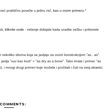
 već praktično poveže u jednu reč,
kao u ovom primeru
.*
ti,
kliknite ovde
- rešenje dobijate kada uradite vežbu i pritisnete
 nekoliko idioma koja se javljaju sa ovom konstrukcijom "as...as".
avlja "suv kao kost" = "as dry as a bone". Tako imate i primer "as
, i mnogi drugi primeri koje možete i pročitati i čuti na
ovoj stranici
.
 COMMENTS: