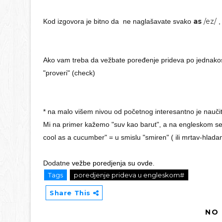
as
/ez/
Kod izgovora je bitno da ne naglašavate svako
,
Ako vam treba da vežbate poređenje prideva po jednakos
"proveri" (check)
* na malo višem nivou od početnog interesantno je naučiti
Mi na primer kažemo "suv kao barut", a na engleskom se j
cool as a cucumber" = u smislu "smiren" ( ili mrtav-hladan)
Dodatne
vežbe poredjenja su ovde
.
Tags
poredjenje prideva u engleskom#
Share This
NO