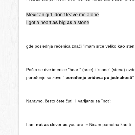
Mexican girl, don't leave me alone
I got a heart
as
big
as
a stone
gde poslednja rečenica znači "imam srce veliko
kao
sten
Pošto se dve imenice "heart" (srce) i "stone" (stena) ovde 
poređenje se zove "
poređenje prideva po jednakosti
"
Naravno, često ćete čuti i varijantu sa "not":
I am
not as
clever
as
you are. = Nisam pametna kao ti.