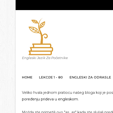
Engleski Jezik Za Početnike
HOME
LEKCIJE 1 - 80
ENGLESKI ZA ODRASLE
Veliko hvala jednom pratiocu našeg bloga koji je post
poređenju prideva u engleskom
.
Možda ste primetili ovo "as...as" kada ste slušali pre