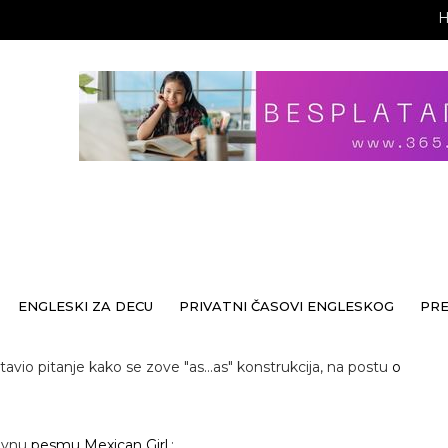
ENGLESKI ZA DECU
PRIVATNI ČASOVI ENGLESKOG
PR
avio pitanje kako se zove "as...as" konstrukcija, na postu
o
divnu
pesmu Mexican Girl,
: