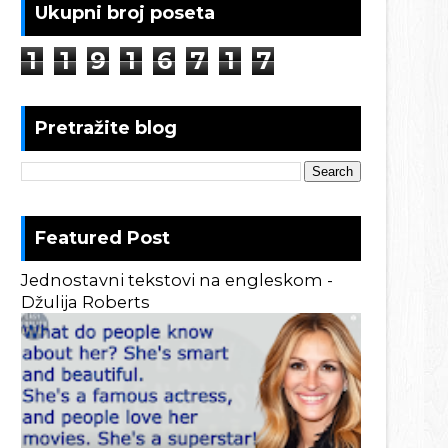
Ukupni broj poseta
1
1
9
1
6
7
1
7
Pretražite blog
Featured Post
Jednostavni tekstovi na engleskom -
Džulija Roberts