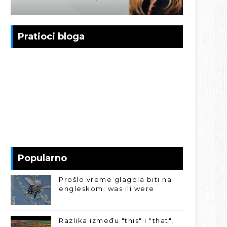
Pratioci bloga
Popularno
Prošlo vreme glagola biti na
engleskom: was ili were
Razlika između "this" i "that",