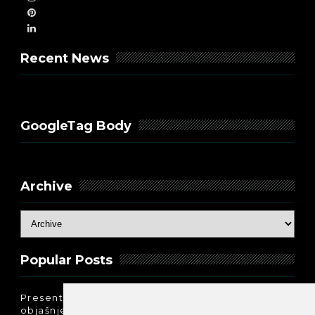
Recent News
GoogleTag Body
Archive
Popular Posts
Present Perfect Simple - najjednostavnije
objašnjenje :-)