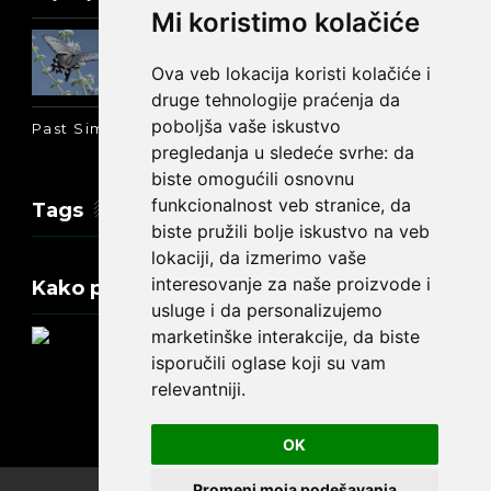
Mi koristimo kolačiće
Prošlo vreme glagola biti na
engleskom: was ili were
Ova veb lokacija koristi kolačiće i
druge tehnologije praćenja da
poboljša vaše iskustvo
Past Simple i Past Continuous - razlika
pregledanja u sledeće svrhe:
da
biste omogućili osnovnu
funkcionalnost veb stranice
,
da
Tags
biste pružili bolje iskustvo na veb
lokaciji
,
da izmerimo vaše
interesovanje za naše proizvode i
Kako promeniti tekst na engleskom?
usluge i da personalizujemo
marketinške interakcije
,
da biste
isporučili oglase koji su vam
relevantniji
.
Update cookies preferences
OK
Promeni moja podešavanja