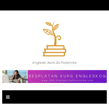
Engleski Jezik Za Početnike