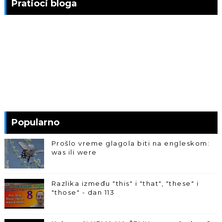
Pratioci bloga
Popularno
Prošlo vreme glagola biti na engleskom:
was ili were
Razlika između "this" i "that", "these" i
"those" - dan 113