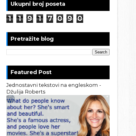
Ukupni broj poseta
1
1
9
1
7
0
9
0
Pretražite blog
Featured Post
Jednostavni tekstovi na engleskom -
Džulija Roberts