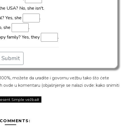
 100%, možete da uradite i govornu vežbu tako što ćete
ih ovde u komentaru (objašnjenje se nalazi ovde: kako snimiti
resent Simple vežba#
 COMMENTS: