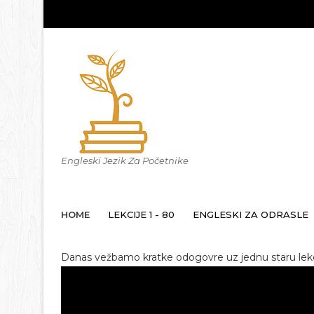
Engleski Jezik Za Početnike
HOME
LEKCIJE 1 - 80
ENGLESKI ZA ODRASLE
Danas vežbamo kratke odogovre uz jednu staru lekc