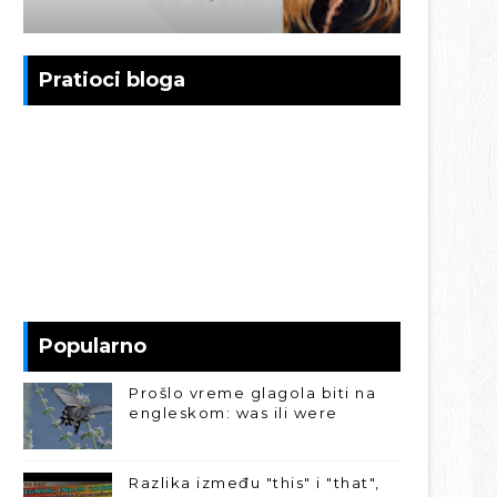
Pratioci bloga
Popularno
Prošlo vreme glagola biti na
engleskom: was ili were
Razlika između "this" i "that",