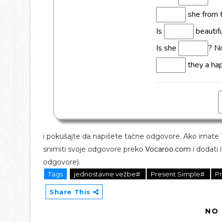
i pokušajte da napišete tačne odgovore. Ako imate
snimiti svoje odgovore preko
Vocaroo.com
i dodati 
odgovore).
Tags
jednostavne vežbe#
Present Simple#
P
Share This
NO