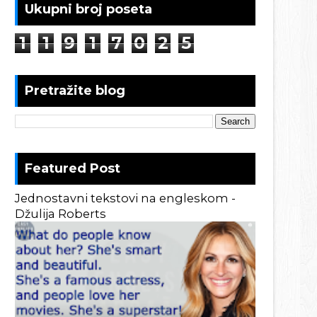
Ukupni broj poseta
1
1
9
1
7
0
2
5
Pretražite blog
Featured Post
Jednostavni tekstovi na engleskom -
Džulija Roberts