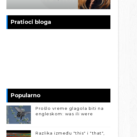
Pratioci bloga
Popularno
Prošlo vreme glagola biti na
engleskom: was ili were
Razlika između "this" i "that",