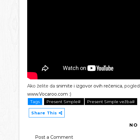
Ako želite da
snimite i izgovor ovih rečenica
, pogle
www.Vocaroo.com
:)
Tags
Present Simple#
Present Simple vežba#
Share This
NO
Post a Comment