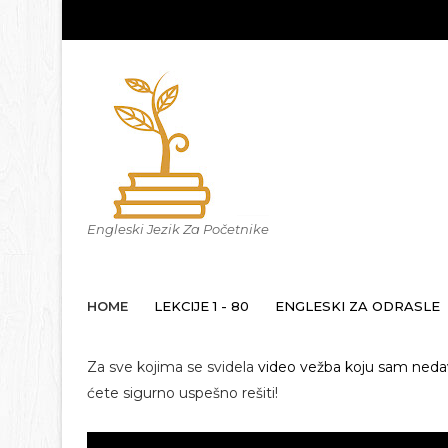
Engleski Jezik Za Početnike
HOME
LEKCIJE 1 - 80
ENGLESKI ZA ODRASLE
Za sve kojima se svidela
video vežba koju sam nedav
ćete sigurno uspešno rešiti!