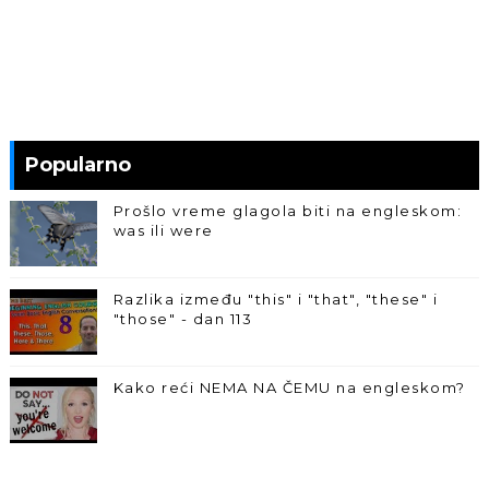
Popularno
Prošlo vreme glagola biti na engleskom:
was ili were
Razlika između "this" i "that", "these" i
"those" - dan 113
Kako reći NEMA NA ČEMU na engleskom?