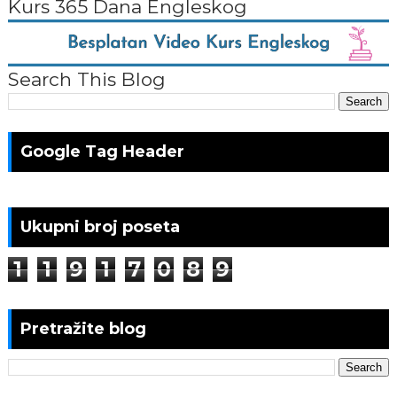
Kurs 365 Dana Engleskog
Search This Blog
Google Tag Header
Ukupni broj poseta
1
1
9
1
7
0
8
9
Pretražite blog