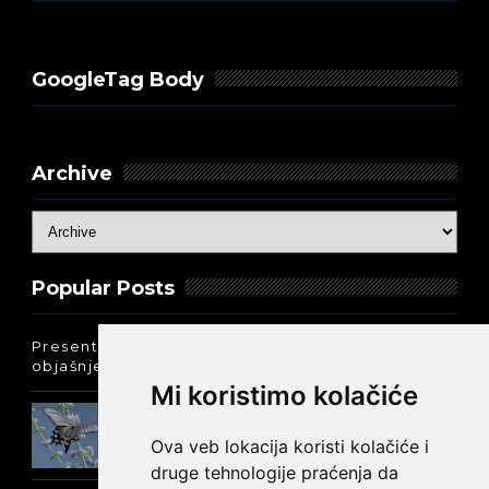
GoogleTag Body
Archive
Popular Posts
Present Perfect Simple - najjednostavnije
objašnjenje :-)
Mi koristimo kolačiće
Prošlo vreme glagola biti na
engleskom: was ili were
Ova veb lokacija koristi kolačiće i
druge tehnologije praćenja da