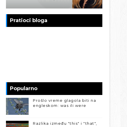
Pratioci bloga
Popularno
Prošlo vreme glagola biti na
engleskom: was ili were
Razlika između "this" i "that",