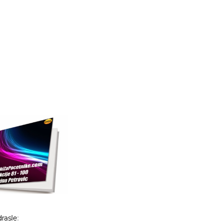
drasle
: