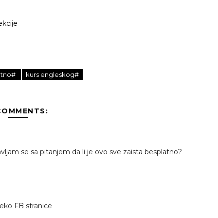
ekcije
atno#
kurs engleskog#
COMMENTS:
avljam se sa pitanjem da li je ovo sve zaista besplatno?
reko FB stranice