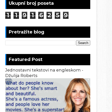
Ukupni broj poseta
1
1
9
1
6
2
5
9
Pretražite blog
Featured Post
Jednostavni tekstovi na engleskom -
Džulija Roberts