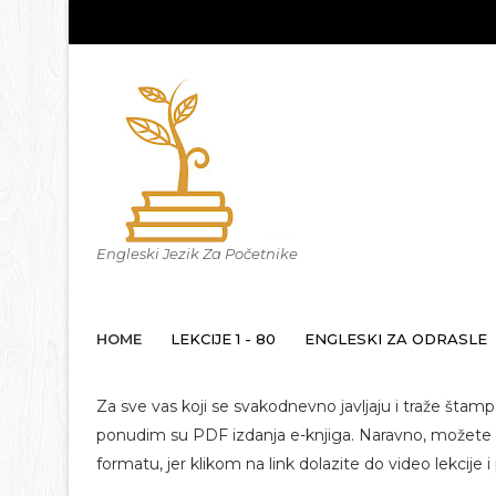
Engleski Jezik Za Početnike
HOME
LEKCIJE 1 - 80
ENGLESKI ZA ODRASLE
Za sve vas koji se svakodnevno javljaju i traže štamp
ponudim su PDF izdanja e-knjiga. Naravno, možete ih
formatu, jer klikom na link dolazite do video lekcije i