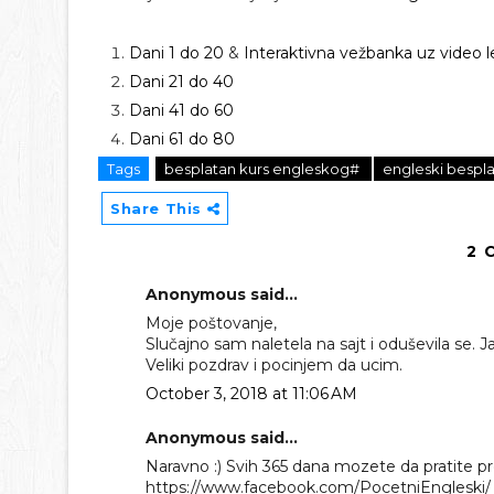
Dani 1 do 20
&
Interaktivna vežbanka uz video l
Dani 21 do 40
Dani 41 do 60
Dani 61 do 80
Tags
besplatan kurs engleskog#
engleski bespl
Share This
2 
Anonymous said...
Moje poštovanje,
Slučajno sam naletela na sajt i oduševila se. J
Veliki pozdrav i pocinjem da ucim.
October 3, 2018 at 11:06 AM
Anonymous said...
Naravno :) Svih 365 dana mozete da pratite p
https://www.facebook.com/PocetniEngleski/