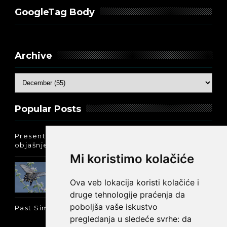
GoogleTag Body
Archive
Popular Posts
Present Perfect Simple - najjednostavnije
objašnjenje :-)
Mi koristimo kolačiće
Prošlo vreme glagola biti na
engleskom: was ili were
Ova veb lokacija koristi kolačiće i
druge tehnologije praćenja da
poboljša vaše iskustvo
Past Simple i Past Continuous - razlika
pregledanja u sledeće svrhe:
da