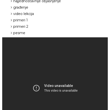
najjednostavnije objašnjenje
građenje
video lekcija
primeri 1
primeri 2
pesme