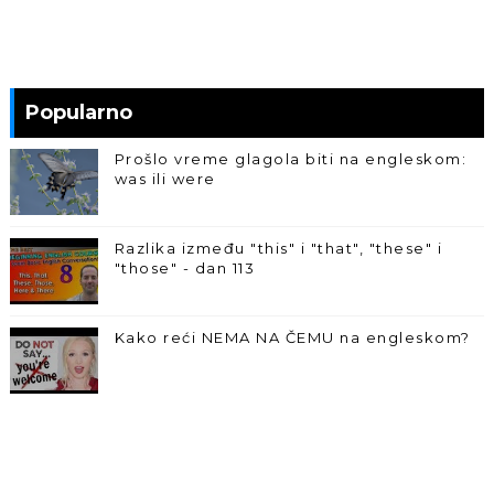
Popularno
Prošlo vreme glagola biti na engleskom:
was ili were
Razlika između "this" i "that", "these" i
"those" - dan 113
Kako reći NEMA NA ČEMU na engleskom?