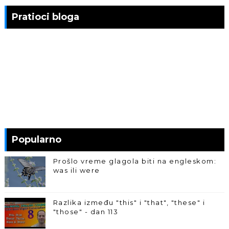
Pratioci bloga
Popularno
Prošlo vreme glagola biti na engleskom:
was ili were
Razlika između "this" i "that", "these" i
"those" - dan 113