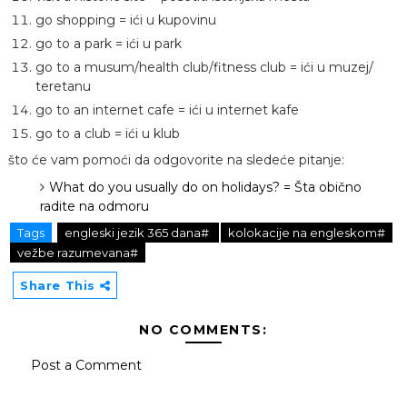
go shopping = ići u kupovinu
go to a park = ići u park
go to a musum/health club/fitness club = ići u muzej/
teretanu
go to an internet cafe = ići u internet kafe
go to a club = ići u klub
što će vam pomoći da odgovorite na sledeće pitanje:
What do you usually do on holidays? = Šta obično
radite na odmoru
Tags
engleski jezik 365 dana#
kolokacije na engleskom#
vežbe razumevana#
Share This
NO COMMENTS:
Post a Comment