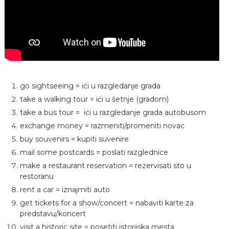
go sightseeing = ići u razgledanje grada
take a walking tour = ići u šetnje (gradom)
take a bus tour = ići u razgledanje grada autobusom
exchange money = razmeniti/promeniti novac
buy souvenirs = kupiti suvenire
mail some postcards = poslati razglednice
make a restaurant reservation = rezervisati sto u
restoranu
rent a car = iznajmiti auto
get tickets for a show/concert = nabaviti karte za
predstavu/koncert
visit a historic site = posetiti istorijska mesta