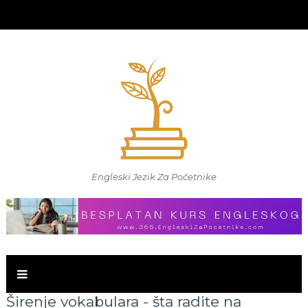
Engleski Jezik Za Početnike
Širenje vokabulara - šta radite na