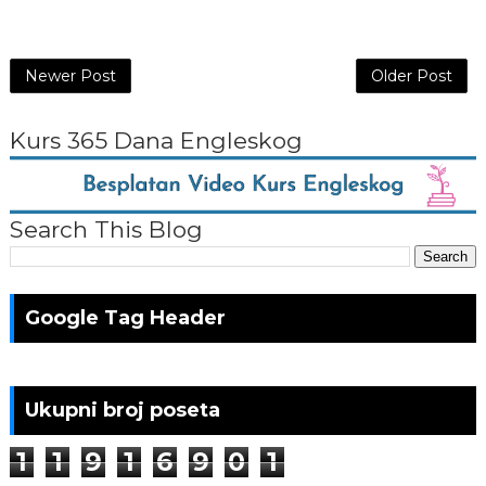
Newer Post
Older Post
Kurs 365 Dana Engleskog
Search This Blog
Google Tag Header
Ukupni broj poseta
1
1
9
1
6
9
0
1