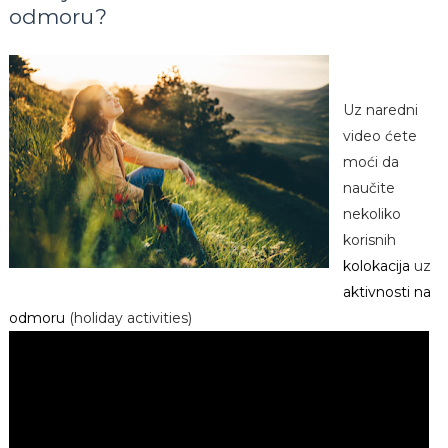
odmoru?
Uz naredni
video ćete
moći da
naučite
nekoliko
korisnih
kolokacija
uz
aktivnosti na
odmoru
(holiday activities)