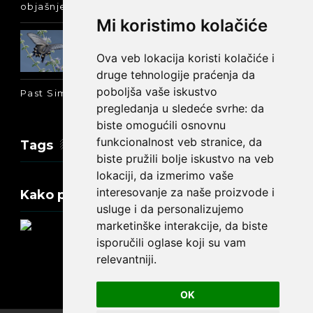
objašnjenje :-)
Mi koristimo kolačiće
Prošlo vreme glagola biti na
engleskom: was ili were
Ova veb lokacija koristi kolačiće i
druge tehnologije praćenja da
poboljša vaše iskustvo
Past Simple i Past Continuous - razlika
pregledanja u sledeće svrhe:
da
biste omogućili osnovnu
funkcionalnost veb stranice
,
da
Tags
biste pružili bolje iskustvo na veb
lokaciji
,
da izmerimo vaše
interesovanje za naše proizvode i
Kako promeniti tekst na engleskom?
usluge i da personalizujemo
marketinške interakcije
,
da biste
isporučili oglase koji su vam
relevantniji
.
Update cookies preferences
OK