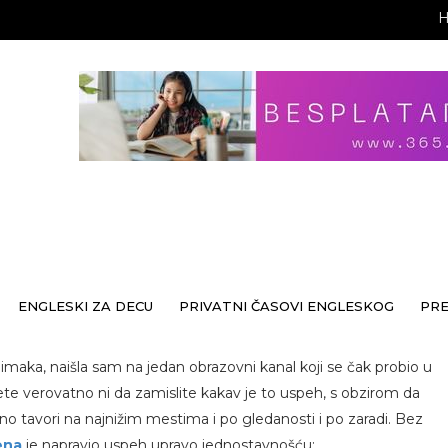
ENGLESKI ZA DECU
PRIVATNI ČASOVI ENGLESKOG
PR
nimaka, naišla sam na jedan obrazovni kanal koji se čak probio u
te verovatno ni da zamislite kakav je to uspeh, s obzirom da
čno tavori na najnižim mestima i po gledanosti i po zaradi. Bez
ena
je napravio uspeh upravo jednostavnošću: