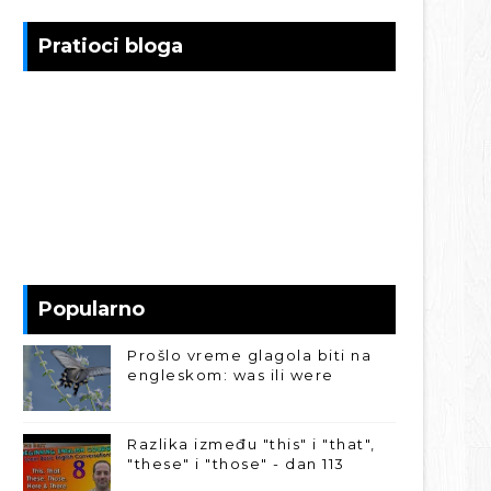
Pratioci bloga
Popularno
Prošlo vreme glagola biti na
engleskom: was ili were
Razlika između "this" i "that",
"these" i "those" - dan 113