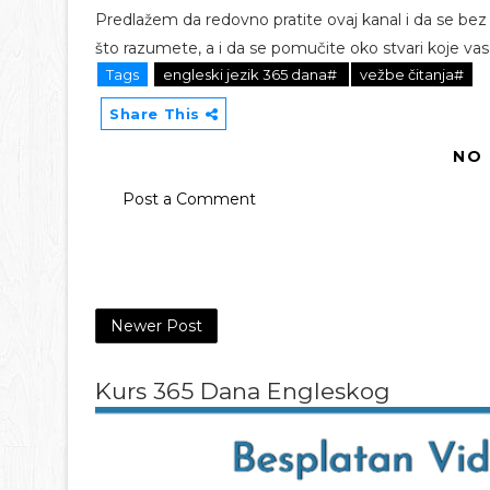
Predlažem da redovno pratite ovaj kanal i da se bez
što razumete, a i da se pomučite oko stvari koje vas z
Tags
engleski jezik 365 dana#
vežbe čitanja#
Share This
NO
Post a Comment
Newer Post
Kurs 365 Dana Engleskog