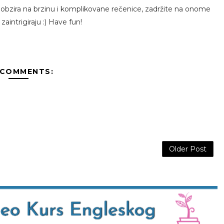
 obzira na brzinu i komplikovane rečenice, zadržite na onome
aintrigiraju :) Have fun!
 COMMENTS:
Older Post