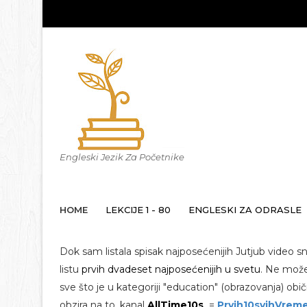
Engleski Jezik Za Početnike
HOME
LEKCIJE 1 - 80
ENGLESKI ZA ODRASLE
Dok sam listala spisak najposećenijih Jutjub video s
listu
prvih dvadeset najposećenijih u svetu
. Ne može
sve što je u kategoriji "education" (obrazovanja) obi
obzira na to, kanal
AllTime10s
=
Prvih10svihVrem