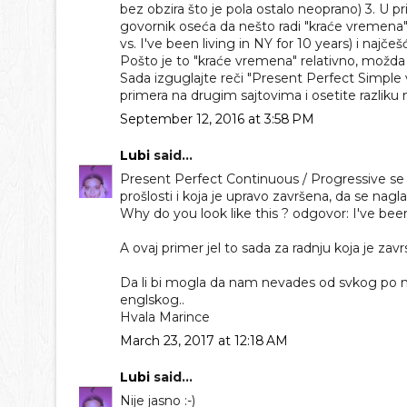
bez obzira što je pola ostalo neoprano) 3. U prim
govornik oseća da nešto radi "kraće vremena" il
vs. I've been living in NY for 10 years) i najčeš
Pošto je to "kraće vremena" relativno, možda j
Sada izguglajte reči "Present Perfect Simple
primera na drugim sajtovima i osetite razliku m
September 12, 2016 at 3:58 PM
Lubi
said...
Present Perfect Continuous / Progressive se t
prošlosti i koja je upravo završena, da se nagla
Why do you look like this ? odgovor: I've bee
A ovaj primer jel to sada za radnju koja je zavrs
Da li bi mogla da nam nevades od svkog po neki 
englskog..
Hvala Marince
March 23, 2017 at 12:18 AM
Lubi
said...
Nije jasno :-)