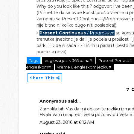
prošlosti i koja je upravo završena, da se naglasi
Why do you look like this ? odgovor: I've been
(Primetite da se ovde koristi prošlo vreme u 
zameniti sa Present Continuous/Progressive. pr
nije bitno ni koliko dugo niti posledica))
Present Continuous
/ Progressive
se korist
trenutka (nebitno je da li je počela u prošlosti 
park ! = Gde si sada ? - Trčim u parku ! (često 
podrazumeva).
Tags
engleski jezik 365 dana#
Present Perfect#
engleskom#
vreme u engleskom jeziku#
Share This
7 
Anonymous said...
Zamolila bih Vas da mi objasnite razliku izmedju
Hvala Vam unapred i veliki pozdrav od Vesne :
August 23, 2016 at 6:12 AM