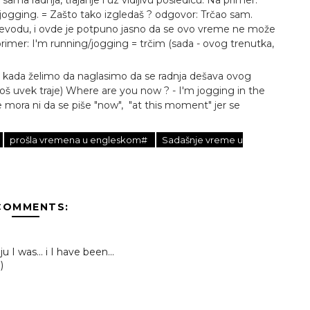
 sama radnja, trajanje i uz vidljivu posledicu. Na primer:
 jogging. = Zašto tako izgledaš ? odgovor: Trčao sam.
prevodu, i ovde je potpuno jasno da se ovo vreme ne može
imer: I'm running/jogging = trčim (sada - ovog trenutka,
i kada želimo da naglasimo da se radnja dešava ovog
i još uvek traje) Where are you now ? - I'm jogging in the
ne mora ni da se piše "now", "at this moment" jer se
prošla vremena u engleskom#
Sadašnje vreme u
COMMENTS:
 I was... i I have been...
)