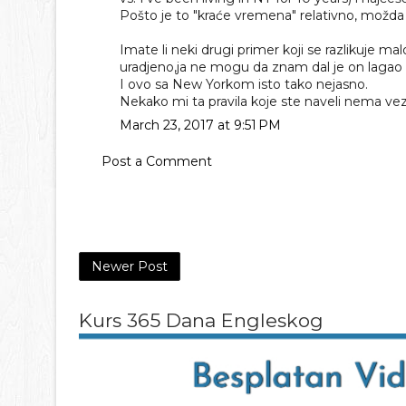
Pošto je to "kraće vremena" relativno, možda j
Imate li neki drugi primer koji se razlikuje m
uradjeno,ja ne mogu da znam dal je on lagao i
I ovo sa New Yorkom isto tako nejasno.
Nekako mi ta pravila koje ste naveli nema ve
March 23, 2017 at 9:51 PM
Post a Comment
Newer Post
Kurs 365 Dana Engleskog