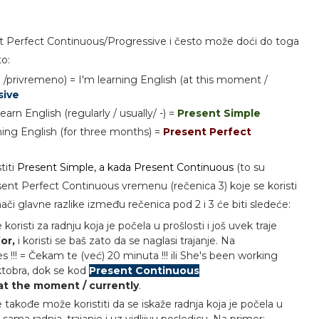
t Perfect Continuous/Progressive i često može doći do toga
to:
/privremeno) = I'm learning English (at this moment /
sive
earn English (regularly / usually/ -) =
Present Simple
ning English (for three months) =
Present Perfect
titi
Present Simple, a kada Present Continuous
(to su
esent Perfect Continuous vremenu (rečenica 3) koje se koristi
Znači glavne razlike između rečenica pod 2 i 3 će biti sledeće:
 koristi za radnju koja je počela u prošlosti i još uvek traje
for,
i koristi se baš zato da se naglasi trajanje.
Na
 !!! = Čekam te (već) 20 minuta !!! ili She's been working
ktobra, dok se kod
Present Continuous
at the moment / currently
.
 takođe može koristiti da se iskaže radnja koja je počela u