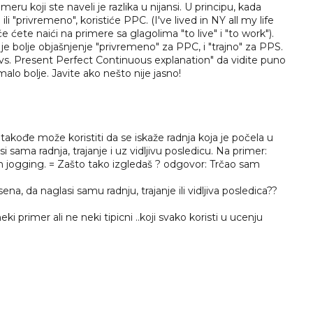
eru koji ste naveli je razlika u nijansi. U principu, kada
i "privremeno", koristiće PPC. (I've lived in NY all my life
će ćete naići na primere sa glagolima "to live" i "to work").
e bolje objašnjenje "privremeno" za PPC, i "trajno" za PPS.
 vs. Present Perfect Continuous explanation" da vidite puno
alo bolje. Javite ako nešto nije jasno!
akođe može koristiti da se iskaže radnja koja je počela u
si sama radnja, trajanje i uz vidljivu posledicu. Na primer:
n jogging. = Zašto tako izgledaš ? odgovor: Trčao sam
ena, da naglasi samu radnju, trajanje ili vidljiva posledica??
primer ali ne neki tipicni ..koji svako koristi u ucenju