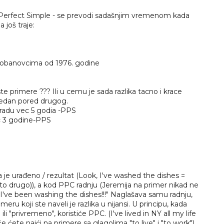
 Perfect Simple - se prevodi sadašnjim vremenom kada
 još traje:
 Dobanovcima od 1976. godine
ste primere ??? Ili u cemu je sada razlika tacno i krace
 jedan pored drugog.
ogradu vec 5 godia -PPS
ec 3 godine-PPS
e urađeno / rezultat (Look, I've washed the dishes =
 drugo)), a kod PPC radnju (Jeremija na primer nikad ne
 I've been washing the dishes!!!" Naglašava samu radnju,
eru koji ste naveli je razlika u nijansi. U principu, kada
i "privremeno", koristiće PPC. (I've lived in NY all my life
će ćete naići na primere sa glagolima "to live" i "to work").