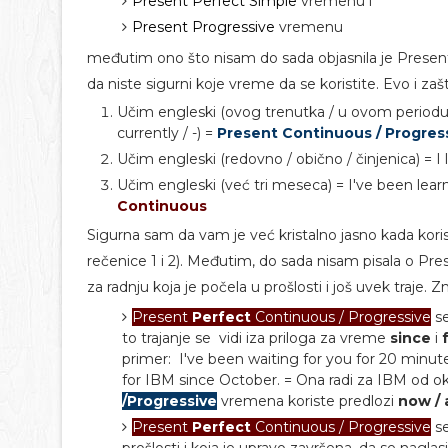
Present Perfect Simple
vremenu i
Present Progressive
vremenu
međutim ono što nisam do sada objasnila je Presen
da niste sigurni koje vreme da se koristite. Evo i zaš
Učim engleski (ovog trenutka / u ovom periodu 
currently / -) =
Present Continuous / Progres
Učim engleski (redovno / obično / činjenica) = I l
Učim engleski (već tri meseca) = I've been lear
Continuous
Sigurna sam da vam je već kristalno jasno kada koris
rečenice 1 i 2). Međutim, do sada nisam pisala o Pr
za radnju koja je počela u prošlosti i još uvek traje. 
Present
Perfect
Continuous / Progressive
se
to trajanje se vidi iza priloga za vreme
since
i
primer: I've been waiting for you for 20 minutes
for IBM since October. = Ona radi za IBM od o
/Progressive
vremena koriste predlozi
now / 
Present
Perfect
Continuous / Progressive
se