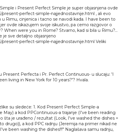
 Simple i Present Perfect Simple je super objasnjena ovde
resent-perfect-simple-najjednostavnije.html , ali evo
 u Rimu, cinjenica i tacno se navodi kada. I have been to
er ovde iskazujem svoje iskustvo, pa cemo razgovor o
? When were you in Rome? Stvarno, kad si bila u Rimu?...
 je sve detaljno objasnjeno
present-perfect-simple-najjednostavnije.html Veliki
 Present Perfecta i Pr. Perfect Continuous- u slucaju: 'I
been living in New York for 10 years?'? Hvala.
zlike su sledeće: 1. Kod Present Perfect Simple-a
ce May) a kod PPContinuous-a trajanje (I've been reading
 šta je urađeno / rezultat (Look, I've washed the dishes =
 drugo)), a kod PPC radnju (Jeremija na primer nikad ne
 I've been washing the dishes!!!" Naglašava samu radnju,