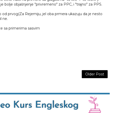
e bolje objašnjenje "privremeno" za PPC, i "trajno" za PPS.
alo od prvog(Za Rejemiju, jel oba prmera ukazuju da je nesto
l ne.
ze sa primerima sasvim
Older Post