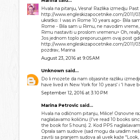
Marina
said...
Hvala na pitanju, Vesna! Razlika izmedju Past
http://www.engleskizapocetnike.com/2011/03/p
ukratko: I was in Rome 10 years ago- Bila sam
Rome - Bila sam u Rimu, ne navodim vreme, j
Rimu nastaviti u proslom vremenu> Oh, really
Jos jednom toplo preporucujem ovaj post gde
http://www.engleskizapocetnike.com/2011/03/
pozdrav, Marina
August 23, 2016 at 9:05 AM
Unknown
said...
Do li mozete da nam objasnite razliku izmedju
have lived in New York for 10 years' i 'I have 
September 12, 2016 at 3:10 PM
Marina Petrovic
said...
Hvala na odličnom pitanju, Milice! Osnovne ra
naglašavamo količinu (I've read 10 books sin
the book for 5 hours). 2. Kod PPS naglašavamo
Oprala sam sudove (sad mogu da uradim nešto
završi sa pranjem sudova ali uvek kaže "Look,