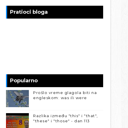
Pratioci bloga
Popularno
Prošlo vreme glagola biti na
engleskom: was ili were
Razlika između "this" i "that",
"these" i "those" - dan 113