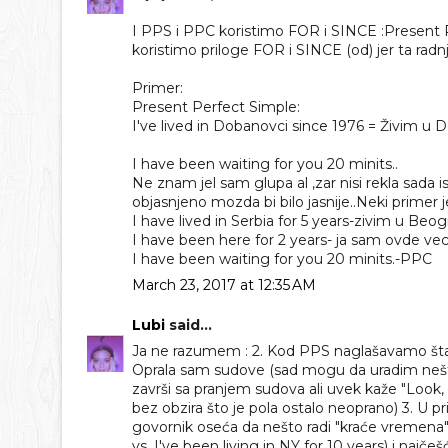
I PPS i PPC koristimo FOR i SINCE :Present
koristimo priloge FOR i SINCE (od) jer ta radnja
Primer:
Present Perfect Simple:
I've lived in Dobanovci since 1976 = Živim u
I have been waiting for you 20 minits..
Ne znam jel sam glupa al ,zar nisi rekla sada i
objasnjeno mozda bi bilo jasnije..Neki primer
I have lived in Serbia for 5 years-zivim u Be
I have been here for 2 years- ja sam ovde v
I have been waiting for you 20 minits.-PPC
March 23, 2017 at 12:35 AM
Lubi
said...
Ja ne razumem : 2. Kod PPS naglašavamo šta j
Oprala sam sudove (sad mogu da uradim nešto
završi sa pranjem sudova ali uvek kaže "Look,
bez obzira što je pola ostalo neoprano) 3. U prim
govornik oseća da nešto radi "kraće vremena" il
vs. I've been living in NY for 10 years) i najčeš