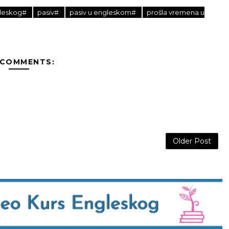
ngleskog#
pasiv#
pasiv u engleskom#
prošla vremena u
 COMMENTS:
Older Post