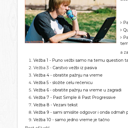
Pa
Qu
Pa
te
a z
Vežba 1 - Puno vežbi samo na temu question 
Vežba 3 -
Carstvo vežbi iz pasiva
Vežba 4 - obratite pažnju na vreme
Vežba 5 - složite celu rečenicu
Vežba 6 - obratite pažnju na vreme u zagradi
Vežba 7 - Past Simple ili Past Progressive
Vežba 8 - Vezani tekst
Vežba 9 - sami smislite odgovor i onda odmah p
Vežba 10 - samo jedno vreme je tačno