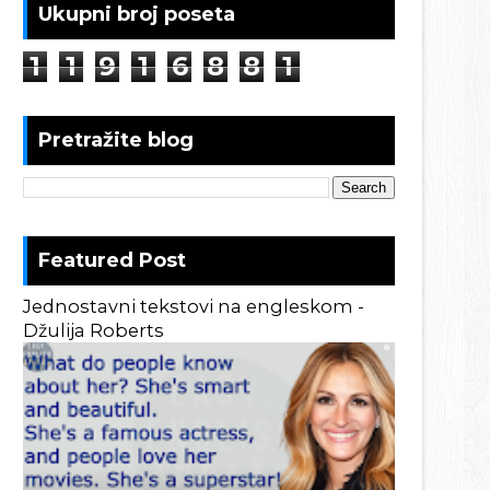
Ukupni broj poseta
1
1
9
1
6
8
8
1
Pretražite blog
Featured Post
Jednostavni tekstovi na engleskom -
Džulija Roberts