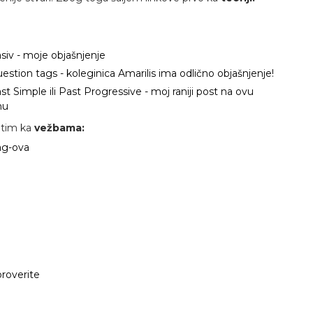
siv - moje objašnjenje
estion tags - koleginica Amarilis ima odlično objašnjenje!
st Simple ili Past Progressive - moj raniji post na ovu
mu
atim ka
vežbama:
tag-ova
roverite