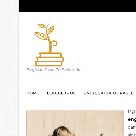
Engleski Jezik Za Početnike
HOME
LEKCIJE 1 - 80
ENGLESKI ZA ODRASLE
Izg
eng
dan
slo