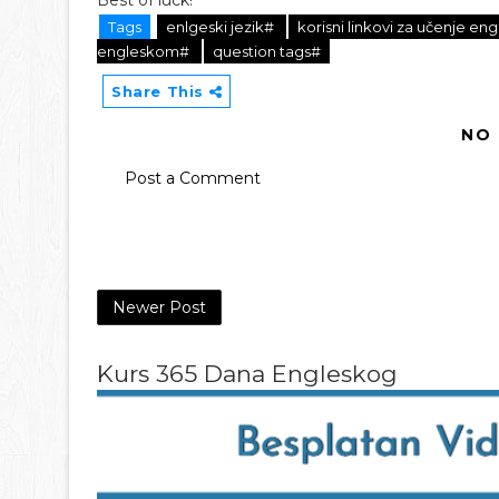
Best of luck!
Tags
enlgeski jezik#
korisni linkovi za učenje e
engleskom#
question tags#
Share This
NO
Post a Comment
Newer Post
Kurs 365 Dana Engleskog