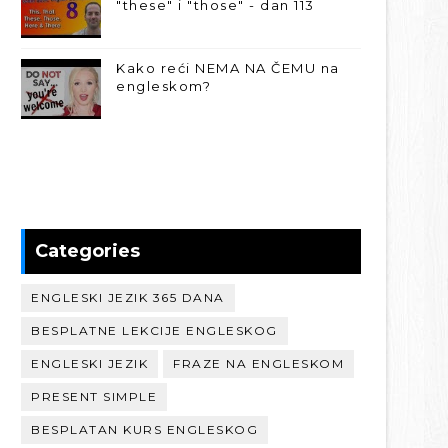
"these" i "those" - dan 113
Kako reći NEMA NA ČEMU na
engleskom?
Categories
ENGLESKI JEZIK 365 DANA
BESPLATNE LEKCIJE ENGLESKOG
ENGLESKI JEZIK
FRAZE NA ENGLESKOM
PRESENT SIMPLE
BESPLATAN KURS ENGLESKOG