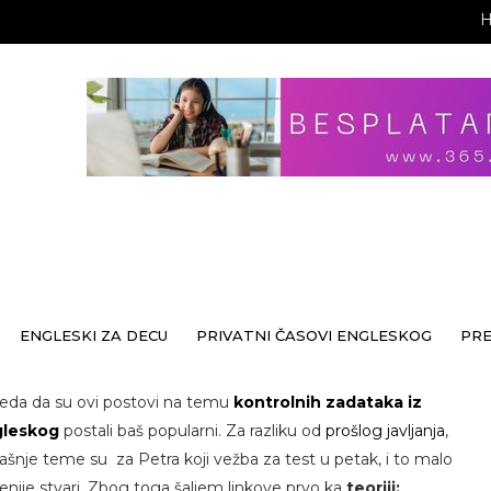
ENGLESKI ZA DECU
PRIVATNI ČASOVI ENGLESKOG
PR
leda da su ovi postovi na temu
kontrolnih zadataka iz
leskog
postali baš popularni. Za razliku od
prošlog javljanja
,
ašnje teme su za Petra koji vežba za test u petak, i to malo
ženije stvari. Zbog toga šaljem linkove prvo ka
teoriji: