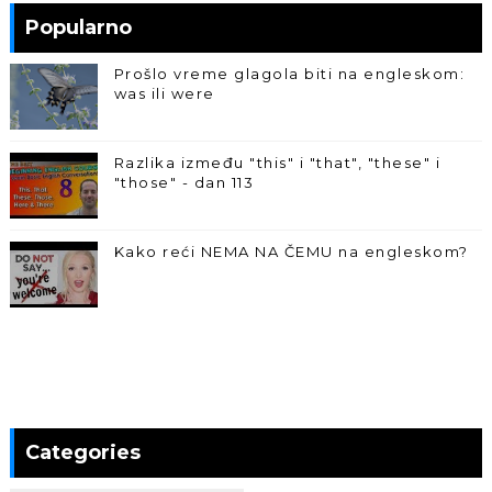
Popularno
Prošlo vreme glagola biti na engleskom:
was ili were
Razlika između "this" i "that", "these" i
"those" - dan 113
Kako reći NEMA NA ČEMU na engleskom?
Categories