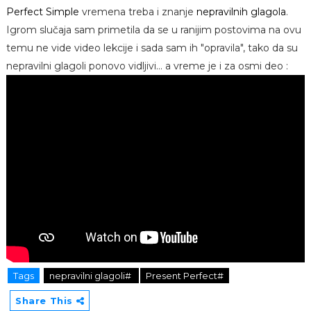
Perfect Simple
vremena treba i znanje
nepravilnih glagola
.
Igrom slučaja sam primetila da se u ranijim postovima na ovu
temu ne vide video lekcije i sada sam ih "opravila", tako da su
nepravilni glagoli ponovo vidljivi... a vreme je i za osmi deo :
Tags
nepravilni glagoli#
Present Perfect#
Share This