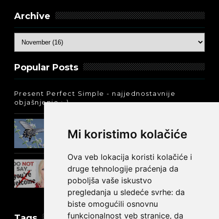
Archive
Popular Posts
Present Perfect Simple - najjednostavnije
objašnjenje :-)
Prošlo vreme glagola biti na
Mi koristimo kolačiće
engleskom: was ili were
Ova veb lokacija koristi kolačiće i
Kako reći NEMA NA ČEMU na
druge tehnologije praćenja da
engleskom?
poboljša vaše iskustvo
pregledanja u sledeće svrhe:
da
biste omogućili osnovnu
funkcionalnost veb stranice
,
da
Tags