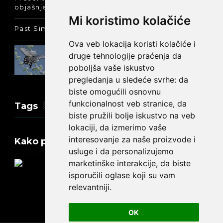
objašnjenje :-)
Mi koristimo kolačiće
Past Simple i Past Continuous - razlika
Ova veb lokacija koristi kolačiće i
Prošlo vreme glagola biti na
druge tehnologije praćenja da
engleskom: was ili were
poboljša vaše iskustvo
pregledanja u sledeće svrhe:
da
biste omogućili osnovnu
funkcionalnost veb stranice
,
da
Tags
biste pružili bolje iskustvo na veb
lokaciji
,
da izmerimo vaše
interesovanje za naše proizvode i
Kako promeniti tekst na engleskom?
usluge i da personalizujemo
marketinške interakcije
,
da biste
isporučili oglase koji su vam
relevantniji
.
Update cookies preferences
OK