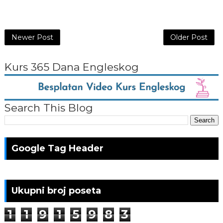
Newer Post
Older Post
Kurs 365 Dana Engleskog
Search This Blog
Google Tag Header
Ukupni broj poseta
1
1
9
1
5
9
8
3