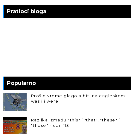
Pratioci bloga
Popularno
Prošlo vreme glagola biti na engleskom:
was ili were
Razlika između "this" i "that", "these" i
"those" - dan 113