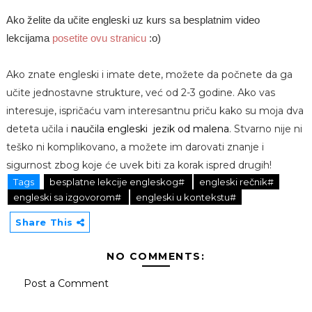
Ako želite da učite engleski uz kurs sa besplatnim video
lekcijama
posetite ovu stranicu
:o)
Ako znate engleski i imate dete, možete da počnete da ga
učite jednostavne strukture, već od 2-3 godine. Ako vas
interesuje, ispričaću vam interesantnu priču kako su moja dva
deteta učila i
naučila engleski jezik od malena
. Stvarno nije ni
teško ni komplikovano, a možete im darovati znanje i
sigurnost zbog koje će uvek biti za korak ispred drugih!
Tags
besplatne lekcije engleskog#
engleski rečnik#
engleski sa izgovorom#
engleski u kontekstu#
Share This
NO COMMENTS:
Post a Comment