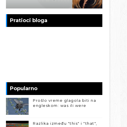
Pratioci bloga
Popularno
Prošlo vreme glagola biti na
engleskom: was ili were
Razlika između "this" i "that",