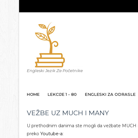
Engleski Jezik Za Početnike
HOME
LEKCIJE 1 - 80
ENGLESKI ZA ODRASLE
VEŽBE UZ MUCH I MANY
U prethodnim danima ste mogli da vežbate MUCH i 
preko
Youtube-a
: