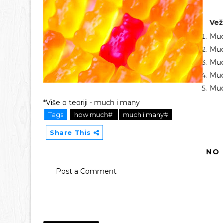
Vež
Muc
Muc
Muc
Muc
Muc
*
Više o teoriji - much i many
Tags
how much#
much i many#
Share This
NO
Post a Comment