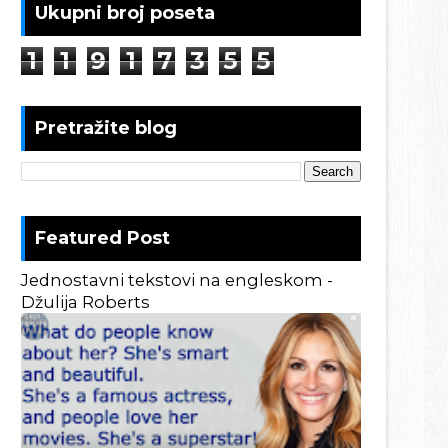
Ukupni broj poseta
1
1
9
1
7
3
5
5
Pretražite blog
Featured Post
Jednostavni tekstovi na engleskom -
Džulija Roberts