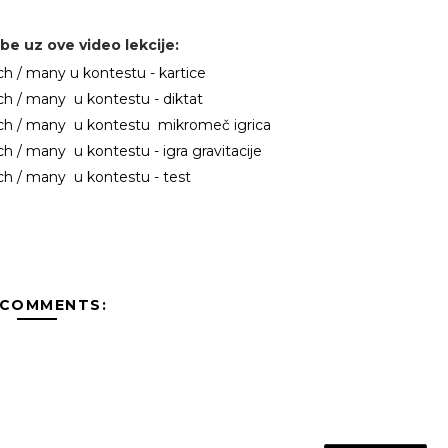
be uz ove video lekcije:
h / many u kontestu - kartice
h / many u kontestu - diktat
h / many u kontestu mikromeč igrica
h / many u kontestu - igra gravitacije
h / many u kontestu - test
 COMMENTS: