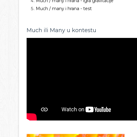
Much / many i hrana - igra gravitacije
Much / many i hrana - test
Much ili Many u kontestu