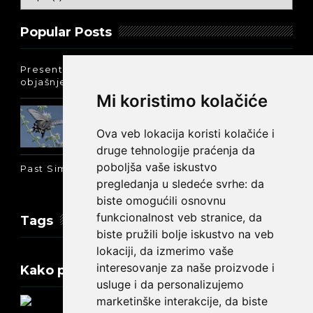
Popular Posts
Present Perfect Simple - najjednostavnije
objašnjenje :-)
Mi koristimo kolačiće
Prošlo vreme glagola biti na
engleskom: was ili were
Ova veb lokacija koristi kolačiće i
druge tehnologije praćenja da
poboljša vaše iskustvo
Past Simple i Past Continuous - razlika
pregledanja u sledeće svrhe:
da
biste omogućili osnovnu
funkcionalnost veb stranice
,
da
Tags
biste pružili bolje iskustvo na veb
lokaciji
,
da izmerimo vaše
interesovanje za naše proizvode i
Kako promeniti tekst na engleskom?
usluge i da personalizujemo
marketinške interakcije
,
da biste