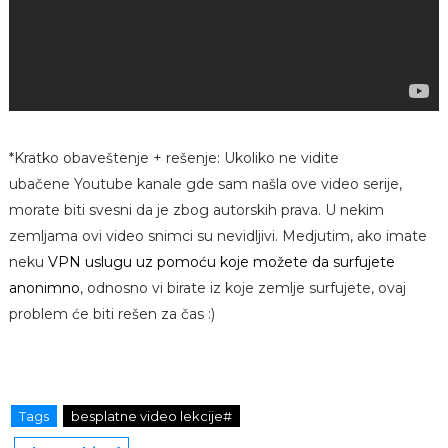
*Kratko obaveštenje + rešenje: Ukoliko ne vidite
ubačene Youtube kanale gde sam našla ove video serije,
morate biti svesni da je zbog autorskih prava. U nekim
zemljama ovi video snimci su nevidljivi. Medjutim, ako imate
neku
VPN uslugu uz pomoću koje možete da surfujete
anonimno
, odnosno vi birate iz koje zemlje surfujete, ovaj
problem će biti rešen za čas :)
Tags
besplatne video lekcije#