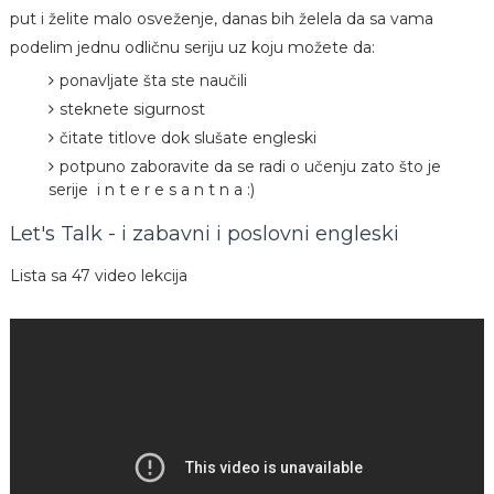
put i želite malo osveženje, danas bih želela da sa vama
podelim jednu odličnu seriju uz koju možete da:
ponavljate šta ste naučili
steknete sigurnost
čitate titlove dok slušate engleski
potpuno zaboravite da se radi o učenju zato što je
serije i n t e r e s a n t n a :)
Let's Talk - i zabavni i poslovni engleski
Lista sa 47 video lekcija