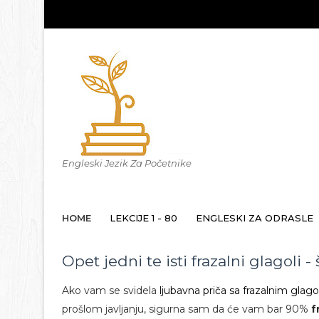
Engleski Jezik Za Početnike
HOME
LEKCIJE 1 - 80
ENGLESKI ZA ODRASLE
Opet jedni te isti frazalni glagoli -
Ako vam se svidela
ljubavna priča sa frazalnim glag
prošlom javljanju, sigurna sam da će vam bar 90%
f