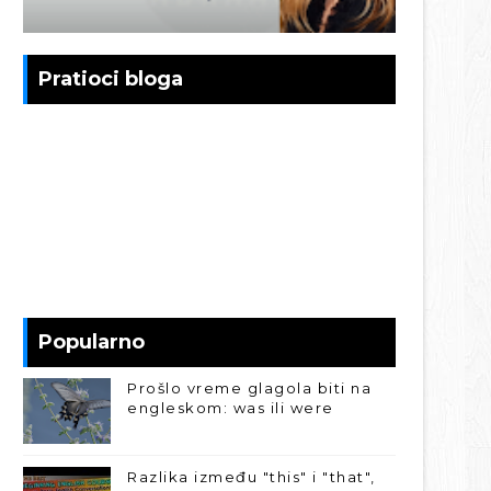
Pratioci bloga
Popularno
Prošlo vreme glagola biti na
engleskom: was ili were
Razlika između "this" i "that",