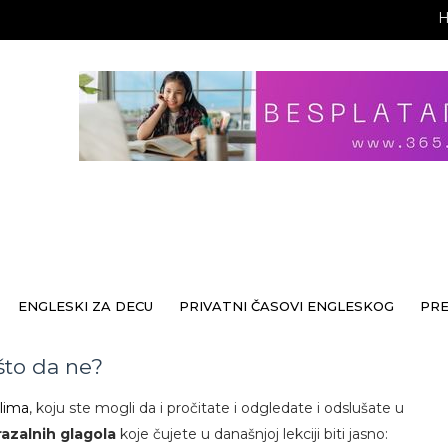
ENGLESKI ZA DECU
PRIVATNI ČASOVI ENGLESKOG
PR
 što da ne?
olima
, koju ste mogli da i pročitate i odgledate i odslušate u
razalnih glagola
koje čujete u današnjoj lekciji biti jasno: