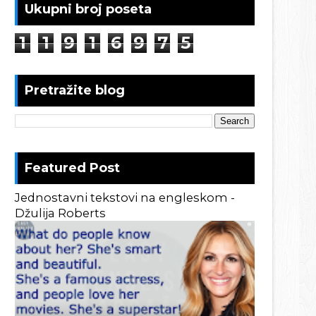
Ukupni broj poseta
1
1
9
1
6
9
7
5
Pretražite blog
Featured Post
Jednostavni tekstovi na engleskom -
Džulija Roberts