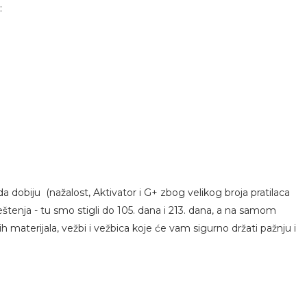
:
 dobiju (nažalost, Aktivator i G+ zbog velikog broja pratilaca
enja - tu smo stigli do 105. dana i 213. dana, a na samom
h materijala, vežbi i vežbica koje će vam sigurno držati pažnju i