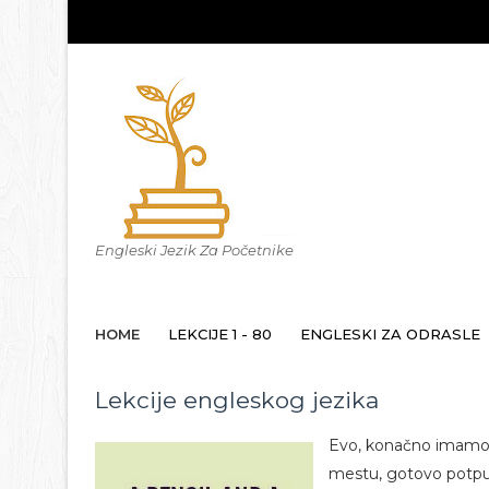
Engleski Jezik Za Početnike
HOME
LEKCIJE 1 - 80
ENGLESKI ZA ODRASLE
Lekcije engleskog jezika
Evo, konačno imamo
mestu, gotovo potpun