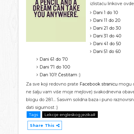
izlistaću linkove ovde
Dani 1 do 10
Dani 11 do 20
Dani 21 do 30
Dani 31 do 40
Dani 41 do 50
Dani 51 do 60
Dani 61 do 70
Dani 71 do 100
Dan 101! Čestitam
:)
Za sve koji redovno prate
Facebook stranicu
mogu da
ne šalju vam više moje mejlove) svakodnevna obavešt
blogu do 281... Sasvim solidna baza i puno raznovrsni
dati sigurnost :)
Tags
Lekcije engleskog jezika#
Share This