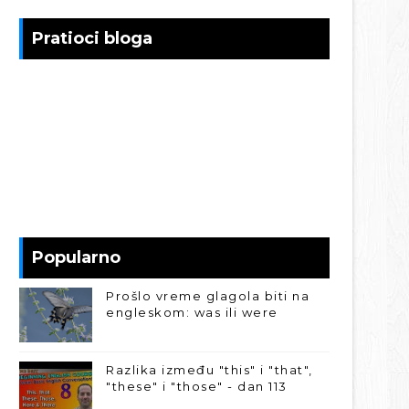
Pratioci bloga
Popularno
Prošlo vreme glagola biti na
engleskom: was ili were
Razlika između "this" i "that",
"these" i "those" - dan 113