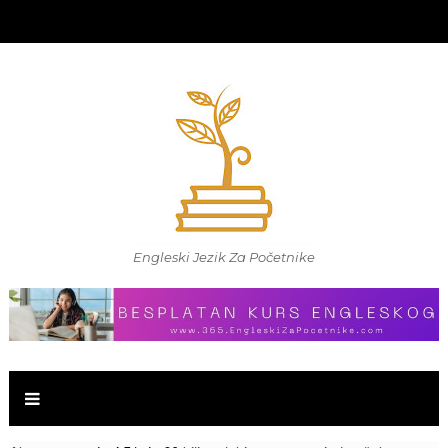
Engleski Jezik Za Početnike