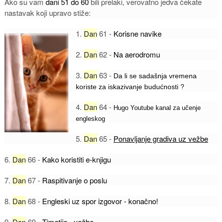
Ako su vam
dani 51 do 60
bili prelaki, verovatno jedva čekate
nastavak koji upravo stiže:
1.
Dan
61 -
Korisne navike
2.
Dan
62 -
Na aerodromu
3.
Dan
63 -
Da li se sadašnja vremena
koriste za iskazivanje budućnosti ?
4.
Dan
64 -
Hugo Youtube kanal za učenje
engleskog
5.
Dan
65 -
Ponavljanje gradiva uz vežbe
6.
Dan
66 -
Kako koristiti e-knjigu
7.
Dan
67 -
Raspitivanje o poslu
8.
Dan
68 -
Engleski uz spor izgovor - konačno!
9.
Dan
69 -
Timotije - vežbe