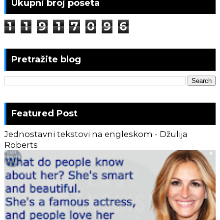
Ukupni broj poseta
1
1
9
1
7
0
9
6
Pretražite blog
Featured Post
Jednostavni tekstovi na engleskom - Džulija
Roberts