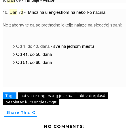
10.
Dan
7
0
-
Množina u engleskom na nekoliko načina
Ne zaboravite da se prethodne lekcije nalaze na sledećoj strani:
Od 1. do 40. dana -
sve na jednom mestu
Od 41. do 50. dana
Od 51. do 60. dana
Tags
aktivator engleskog jezika#
aktivatorplus#
besplatan kurs engleskog#
Share This
NO COMMENTS: