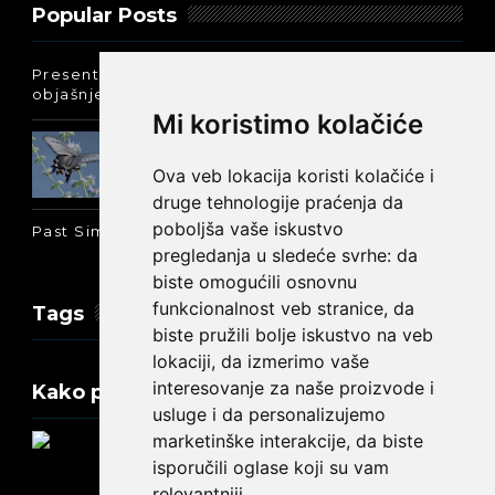
Popular Posts
Present Perfect Simple - najjednostavnije
objašnjenje :-)
Mi koristimo kolačiće
Prošlo vreme glagola biti na
engleskom: was ili were
Ova veb lokacija koristi kolačiće i
druge tehnologije praćenja da
poboljša vaše iskustvo
Past Simple i Past Continuous - razlika
pregledanja u sledeće svrhe:
da
biste omogućili osnovnu
funkcionalnost veb stranice
,
da
Tags
biste pružili bolje iskustvo na veb
lokaciji
,
da izmerimo vaše
interesovanje za naše proizvode i
Kako promeniti tekst na engleskom?
usluge i da personalizujemo
marketinške interakcije
,
da biste
isporučili oglase koji su vam
relevantniji
.
Update cookies preferences