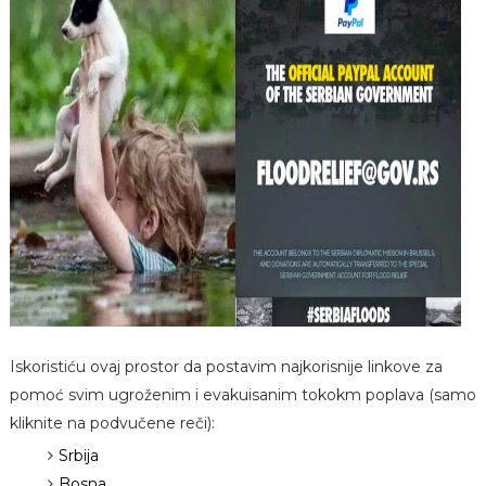
Iskoristiću ovaj prostor da postavim najkorisnije linkove za
pomoć svim ugroženim i evakuisanim tokokm poplava (samo
kliknite na podvučene reči):
Srbija
Bosna