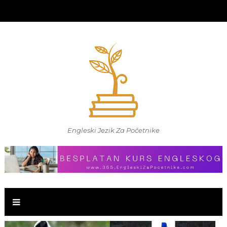
Engleski Jezik Za Početnike