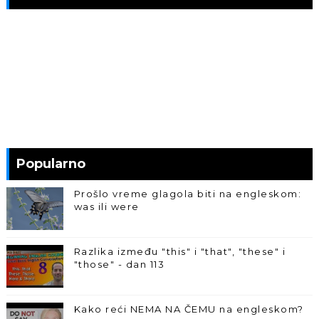
Popularno
Prošlo vreme glagola biti na engleskom:
was ili were
Razlika između "this" i "that", "these" i
"those" - dan 113
Kako reći NEMA NA ČEMU na engleskom?