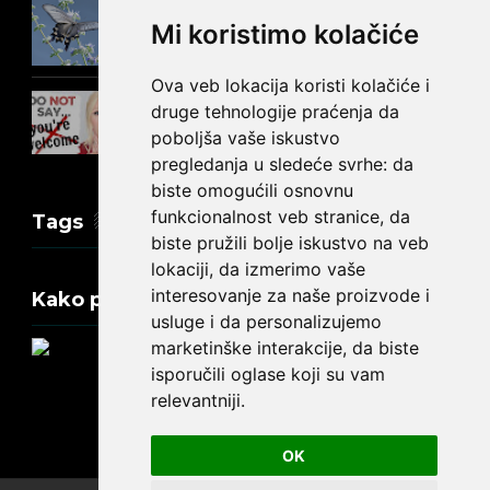
Prošlo vreme glagola biti na
Mi koristimo kolačiće
engleskom: was ili were
Ova veb lokacija koristi kolačiće i
Kako reći NEMA NA ČEMU na
druge tehnologije praćenja da
engleskom?
poboljša vaše iskustvo
pregledanja u sledeće svrhe:
da
biste omogućili osnovnu
funkcionalnost veb stranice
,
da
Tags
biste pružili bolje iskustvo na veb
lokaciji
,
da izmerimo vaše
interesovanje za naše proizvode i
Kako promeniti tekst na engleskom?
usluge i da personalizujemo
marketinške interakcije
,
da biste
isporučili oglase koji su vam
relevantniji
.
Update cookies preferences
OK