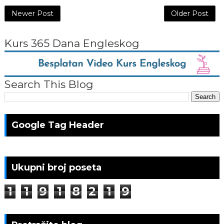
Newer Post
Older Post
Kurs 365 Dana Engleskog
Search This Blog
Google Tag Header
Ukupni broj poseta
1
1
9
1
8
2
1
9