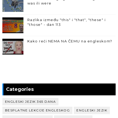
was ili were
Razlika između "this" i "that", "these" i
"those" - dan 113
Kako reći NEMA NA ČEMU na engleskom?
Categories
ENGLESKI JEZIK 365 DANA
BESPLATNE LEKCIJE ENGLESKOG
ENGLESKI JEZIK