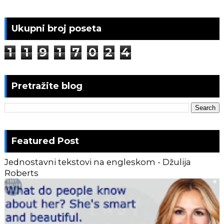
Ukupni broj poseta
1
1
9
1
7
0
2
4
Pretražite blog
Featured Post
Jednostavni tekstovi na engleskom - Džulija
Roberts