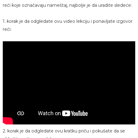
reči koje označavaju nameštaj, najbolje je da uradite sledeće:
1. korak je da odgledate ovu video lekciju i ponavljate izgovor
reči:
2. korak je da odgledate ovu kratku priču i pokušate da se