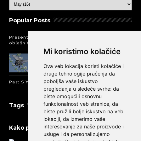
Popular Posts
Present Perfect Simple - najjednostavnije
objašnjenje :-)
Mi koristimo kolačiće
Prošlo vreme glagola biti na
engleskom: was ili were
Ova veb lokacija koristi kolačiće i
druge tehnologije praćenja da
poboljša vaše iskustvo
Past Simple i Past Continuous - razlika
pregledanja u sledeće svrhe:
da
biste omogućili osnovnu
funkcionalnost veb stranice
,
da
Tags
biste pružili bolje iskustvo na veb
lokaciji
,
da izmerimo vaše
interesovanje za naše proizvode i
Kako promeniti tekst na engleskom?
usluge i da personalizujemo