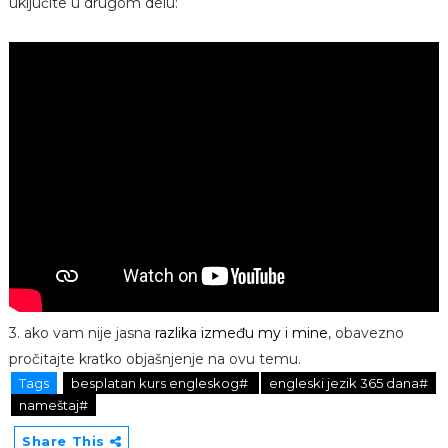
uključite u drugom delu:
3. ako vam nije jasna
razlika između my i mine
, obavezno
pročitajte kratko objašnjenje na ovu temu.
Tags
besplatan kurs engleskog#
engleski jezik 365 dana#
nameštaj#
Share This