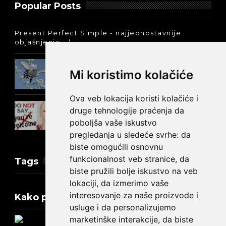
Popular Posts
Present Perfect Simple - najjednostavnije
objašnjenje :-)
Prošlo vreme glagola biti na
Mi koristimo kolačiće
engleskom: was ili were
Ova veb lokacija koristi kolačiće i
Kako reći NEMA NA ČEMU na
druge tehnologije praćenja da
engleskom?
poboljša vaše iskustvo
pregledanja u sledeće svrhe:
da
biste omogućili osnovnu
funkcionalnost veb stranice
,
da
Tags
biste pružili bolje iskustvo na veb
lokaciji
,
da izmerimo vaše
interesovanje za naše proizvode i
Kako promeniti tekst na engleskom?
usluge i da personalizujemo
marketinške interakcije
,
da biste