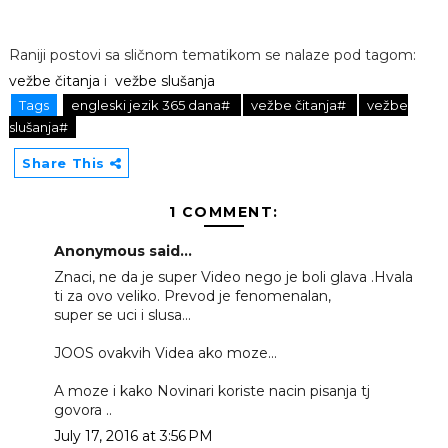
Raniji postovi sa sličnom tematikom se nalaze pod tagom:
vežbe čitanja
i
vežbe slušanja
Tags
engleski jezik 365 dana#
vežbe čitanja#
vežbe
slušanja#
Share This
1 COMMENT:
Anonymous said...
Znaci, ne da je super Video nego je boli glava .Hvala
ti za ovo veliko. Prevod je fenomenalan,
super se uci i slusa...
JOOS ovakvih Videa ako moze...
A moze i kako Novinari koriste nacin pisanja tj
govora ..
July 17, 2016 at 3:56 PM