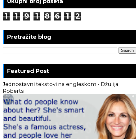
Ukupni broj poseta
1
1
9
1
8
6
1
2
Pretražite blog
Featured Post
Jednostavni tekstovi na engleskom - Džulija
Roberts