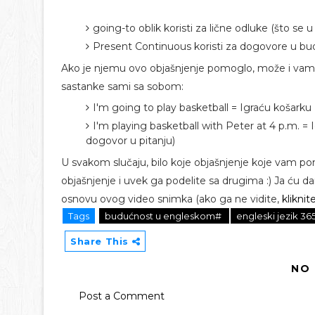
going-to oblik koristi za lične odluke (što se
Present Continuous koristi za dogovore u bu
Ako je njemu ovo objašnjenje pomoglo, može i vama
sastanke sami sa sobom:
I'm going to play basketball = Igraću košark
I'm playing basketball with Peter at 4 p.m. = 
dogovor u pitanju)
U svakom slučaju, bilo koje objašnjenje koje vam pom
objašnjenje i uvek ga podelite sa drugima :) Ja ću 
osnovu ovog video snimka (ako ga ne vidite,
klikni
Tags
budućnost u engleskom#
engleski jezik 3
Share This
NO
Post a Comment