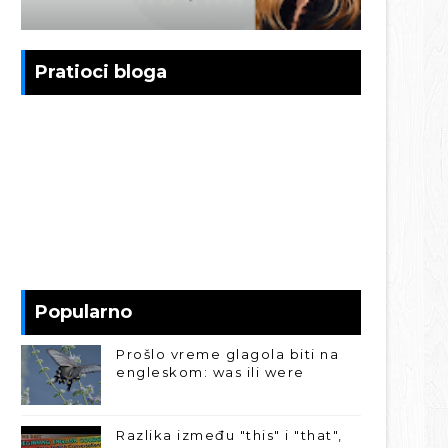
Pratioci bloga
Popularno
Prošlo vreme glagola biti na
engleskom: was ili were
Razlika između "this" i "that",