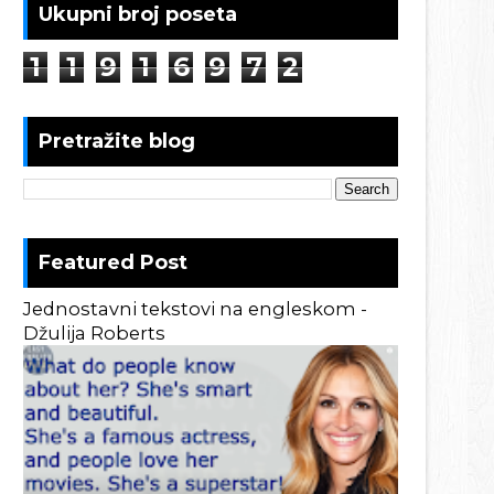
Ukupni broj poseta
1
1
9
1
6
9
7
2
Pretražite blog
Featured Post
Jednostavni tekstovi na engleskom -
Džulija Roberts