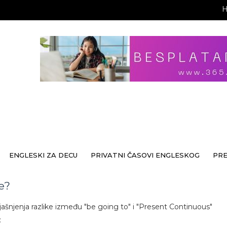
ENGLESKI ZA DECU
PRIVATNI ČASOVI ENGLESKOG
PR
e?
jašnjenja razlike između "be going to" i "Present Continuous"
: