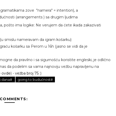
 u gramatikama zove "namera" = intention), a
dućnosti (arrangements ) sa drugim ljudima
, pošto ima logike: Ne verujem da ćete ikada zakazivati
u (u smislu nameravam da igram košarku)
Igraću košarku sa Perom u 16h (jasno se vidi da je
ogne da pravilno i sa sigurnošću koristite engleski, je odlično
danas da podelim sa vama najnoviju vežbu napravljenu na
te ovde
) -
vežba broj 75
:)
65 dana#
going to budućnost#
 COMMENTS: