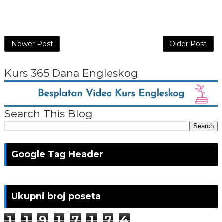
Newer Post
Older Post
Kurs 365 Dana Engleskog
Search This Blog
Google Tag Header
Ukupni broj poseta
1
1
9
1
7
1
7
4