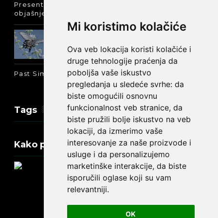
Present Perfect Simple - najjednostavnije
objašnjenje :-)
Mi koristimo kolačiće
Prošlo vreme glagola biti na
engleskom: was ili were
Ova veb lokacija koristi kolačiće i
druge tehnologije praćenja da
poboljša vaše iskustvo
Past Simple i Past Continuous - razlika
pregledanja u sledeće svrhe:
da
biste omogućili osnovnu
funkcionalnost veb stranice
,
da
Tags
biste pružili bolje iskustvo na veb
lokaciji
,
da izmerimo vaše
interesovanje za naše proizvode i
Kako promeniti tekst na engleskom?
usluge i da personalizujemo
marketinške interakcije
,
da biste
isporučili oglase koji su vam
relevantniji
.
Update cookies preferences
OK