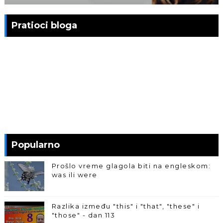
Pratioci bloga
Popularno
Prošlo vreme glagola biti na engleskom:
was ili were
Razlika između "this" i "that", "these" i
"those" - dan 113