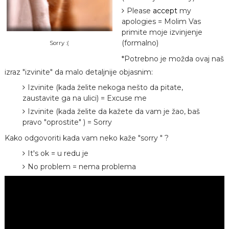
Please
accept
my
apologies = Molim Vas
primite moje izvinjenje
(formalno)
Sorry :(
*Potrebno je možda ovaj naš
izraz "izvinite" da malo detaljnije objasnim:
Izvinite (kada želite nekoga nešto da pitate,
zaustavite ga na ulici) = Excuse me
Izvinite (kada želite da kažete da vam je žao, baš
pravo "oprostite" ) = Sorry
Kako odgovoriti kada vam neko kaže "sorry " ?
It's ok = u redu je
No problem = nema problema