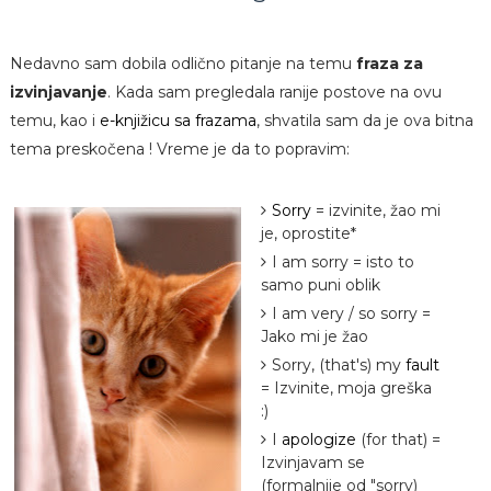
Nedavno sam dobila odlično pitanje na temu
fraza za
izvinjavanje
. Kada sam pregledala ranije postove na ovu
temu, kao i
e-knjižicu sa frazama
, shvatila sam da je ova bitna
tema preskočena ! Vreme je da to popravim:
Sorry
= izvinite, žao mi
je, oprostite*
I am sorry = isto to
samo puni oblik
I am very / so sorry =
Jako mi je žao
Sorry, (that's) my
fault
= Izvinite, moja greška
:)
I
apologize
(for that) =
Izvinjavam se
(formalnije od "sorry)