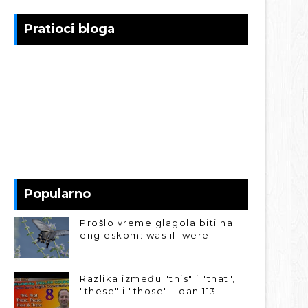
Pratioci bloga
Popularno
Prošlo vreme glagola biti na
engleskom: was ili were
Razlika između "this" i "that",
"these" i "those" - dan 113