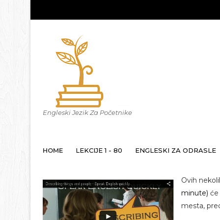
Engleski Jezik Za Početnike
HOME
LEKCIJE 1 - 80
ENGLESKI ZA ODRASLE
Ovih nekoli
minute)
će 
mesta, pred