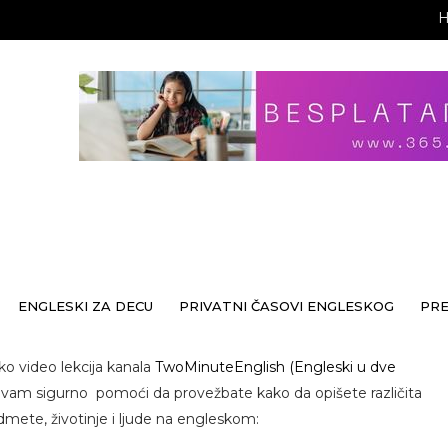
ENGLESKI ZA DECU
PRIVATNI ČASOVI ENGLESKOG
PR
ko video lekcija kanala
TwoMinuteEnglish (Engleski u dve
vam sigurno pomoći da provežbate kako da opišete različita
mete, životinje i ljude na engleskom: