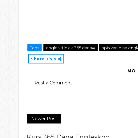
Tags
engleski jezik 365 dana#
opisivanje na en
Share This
NO
Post a Comment
Newer Post
Kurs 365 Dana Engleskog