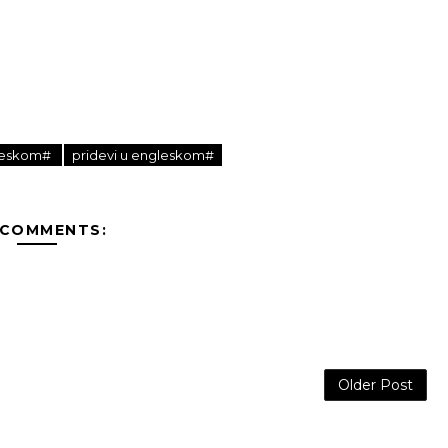
gleskom#
pridevi u engleskom#
 COMMENTS:
Older Post