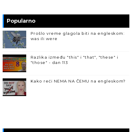
Popularno
Prošlo vreme glagola biti na engleskom:
was ili were
Razlika između "this" i "that", "these" i
"those" - dan 113
Kako reći NEMA NA ČEMU na engleskom?