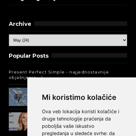
Archive
Popular Posts
Present Perfect Simple - najjednostavnije
objašnjenje :-)
Prošlo vreme glagola biti na
Mi koristimo kolačiće
engleskom: was ili were
Ova veb lokacija koristi kolačiće i
Jednostavni tekstovi na engleskom -
druge tehnologije praćenja da
Džulija Roberts
poboljša vaše iskustvo
pregledanja u sledeće svrhe:
da