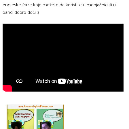
engleske fraze
koje možete da
koristite u menjačnici
ili u
banci dobro doći :)