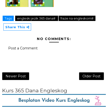
Tags
engleski jezik 365 dana#
fraze na engleskom#
Share This
NO COMMENTS:
Post a Comment
Newer Post
Older Post
Kurs 365 Dana Engleskog