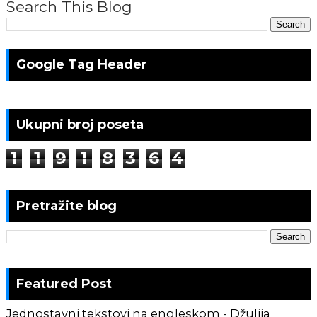
Search This Blog
Google Tag Header
Ukupni broj poseta
1
1
9
1
8
3
6
4
Pretražite blog
Featured Post
Jednostavni tekstovi na engleskom - Džulija