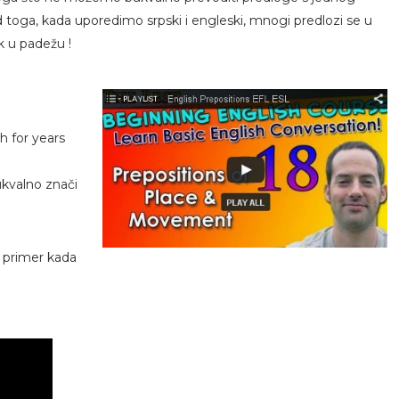
d toga, kada uporedimo srpski i engleski, mnogi predlozi se u
k u padežu !
h for years
ukvalno znači
 primer kada