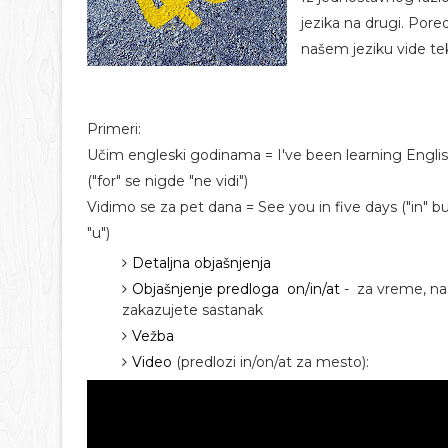
jezika na drugi. Pore
našem jeziku vide te
Primeri:
Učim engleski godinama = I've been learning Englis
("for" se nigde "ne vidi")
Vidimo se za pet dana = See you in five days ("in" b
"u")
Detaljna objašnjenja
Objašnjenje predloga on/in/at
- za vreme, na
zakazujete sastanak
Vežba
Video
(predlozi in/on/at za mesto):