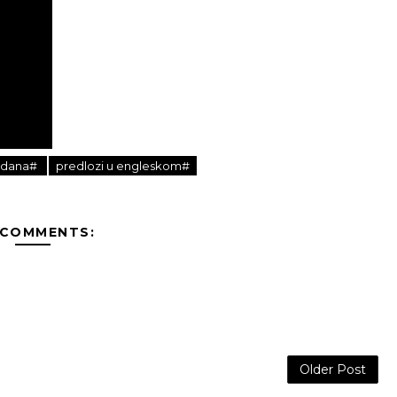
5 dana#
predlozi u engleskom#
 COMMENTS:
Older Post