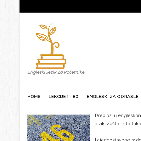
Engleski Jezik Za Početnike
HOME
LEKCIJE 1 - 80
ENGLESKI ZA ODRASLE
Predlozi u engleskom 
jezik. Zašto je to tak
Iz jednostavnog raz