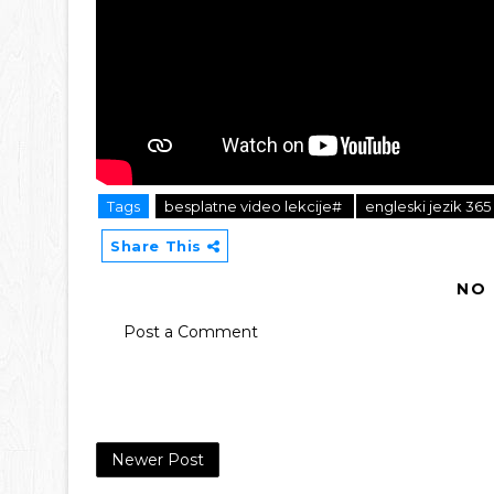
Tags
besplatne video lekcije#
engleski jezik 36
Share This
NO
Post a Comment
Newer Post