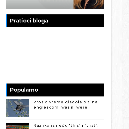
Pratioci bloga
Popularno
Prošlo vreme glagola biti na
engleskom: was ili were
Razlika između "this" i "that",