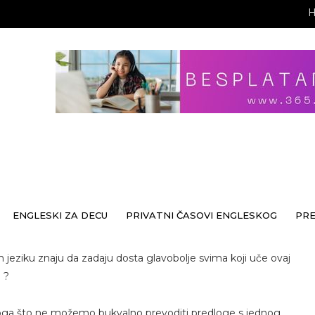
ENGLESKI ZA DECU
PRIVATNI ČASOVI ENGLESKOG
PR
jeziku znaju da zadaju dosta glavobolje svima koji uče ovaj
o ?
loga što ne možemo bukvalno prevoditi predloge s jednog