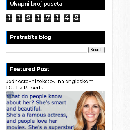
Ukupni broj poseta
1
1
9
1
7
1
4
8
Pretražite blog
Featured Post
Jednostavni tekstovi na engleskom -
Džulija Roberts