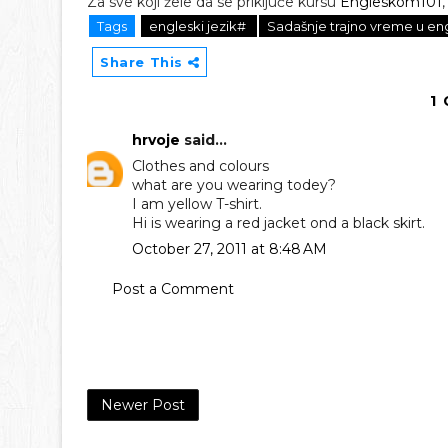
Za sve koji žele da se priključe kursu
Engleskom101
Tags
engleski jezik#
Sadašnje trajno vreme u e
Share This
1
hrvoje
said...
Clothes and colours
what are you wearing todey?
I am yellow T-shirt.
Hi is wearing a red jacket ond a black skirt.
October 27, 2011 at 8:48 AM
Post a Comment
Newer Post