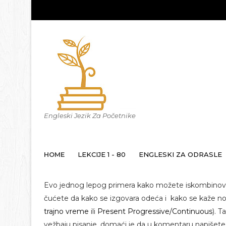
Engleski Jezik Za Početnike
HOME
LEKCIJE 1 - 80
ENGLESKI ZA ODRASLE
Evo jednog lepog primera kako možete iskombinovati
čućete da kako se izgovara odeća i kako se kaže no
trajno vreme
ili
Present Progressive/Continuous
). T
vežbaju pisanje, domaći je da u komentaru napišete 