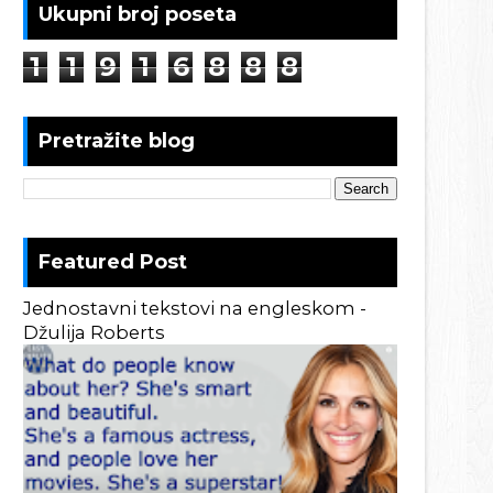
Ukupni broj poseta
1
1
9
1
6
8
8
8
Pretražite blog
Featured Post
Jednostavni tekstovi na engleskom -
Džulija Roberts