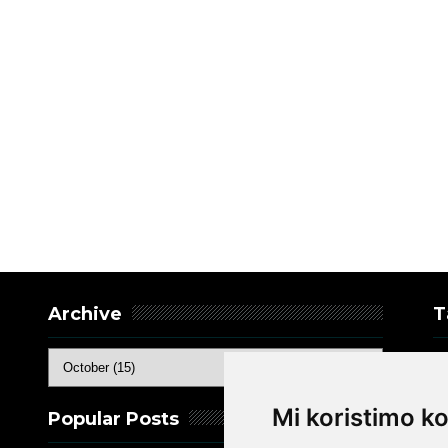
Archive
T
K
e
Mi koristimo ko
Popular Posts