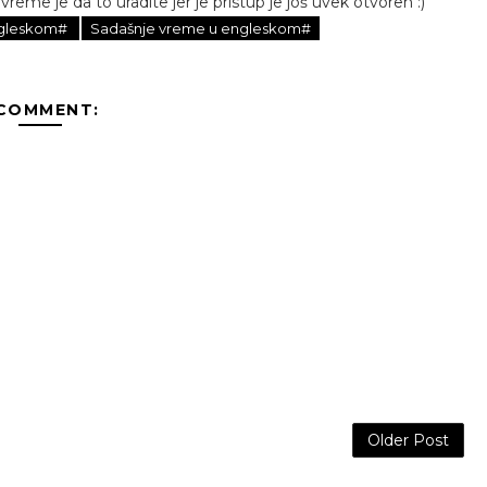
, vreme je da to uradite jer je pristup je još uvek otvoren :)
ngleskom#
Sadašnje vreme u engleskom#
 COMMENT:
Older Post