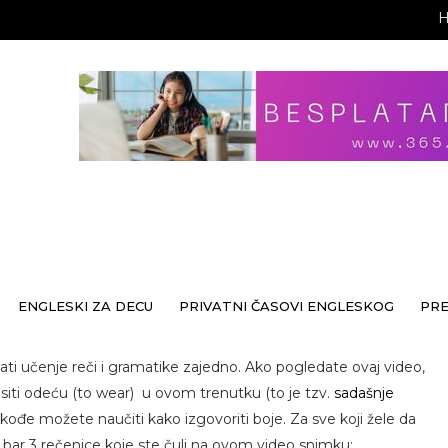
ENGLESKI ZA DECU
PRIVATNI ČASOVI ENGLESKOG
PR
 učenje reči i gramatike zajedno. Ako pogledate ovaj video,
siti odeću (to wear) u ovom trenutku (to je tzv.
sadašnje
akođe možete naučiti kako izgovoriti boje. Za sve koji žele da
bar 3 rečenice koje ste čuli na ovom video snimku: