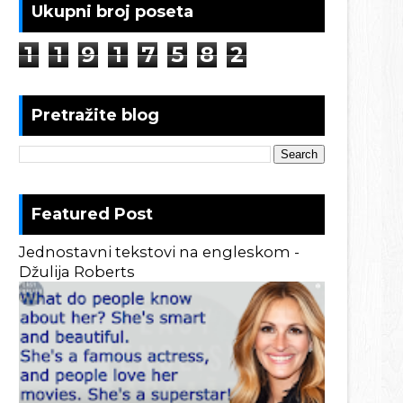
Ukupni broj poseta
1
1
9
1
7
5
8
2
Pretražite blog
Featured Post
Jednostavni tekstovi na engleskom -
Džulija Roberts