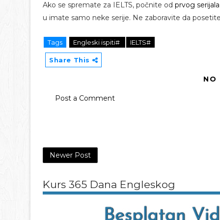
Ako se spremate za IELTS, počnite od
prvog serijala
u imate samo neke serije. Ne zaboravite da posetite
Tags
Engleski ispiti#
IELTS#
Share This
NO
Post a Comment
Newer Post
Kurs 365 Dana Engleskog