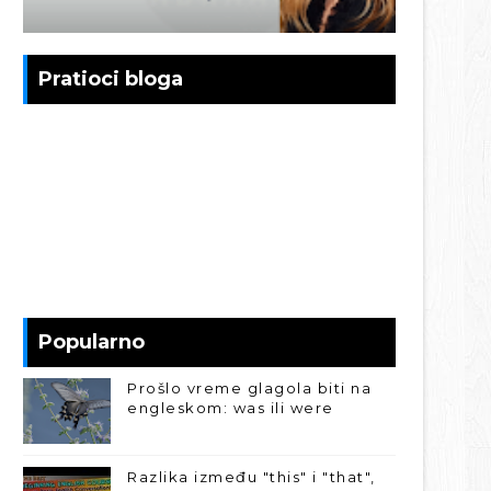
Pratioci bloga
Popularno
Prošlo vreme glagola biti na
engleskom: was ili were
Razlika između "this" i "that",