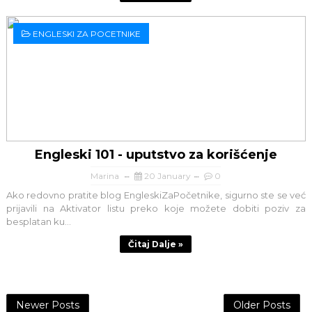
ENGLESKI ZA POCETNIKE
Engleski 101 - uputstvo za korišćenje
Marina
20 January
0
Ako redovno pratite blog EngleskiZaPočetnike, sigurno ste se već
prijavili na Aktivator listu preko koje možete dobiti poziv za
besplatan ku...
Čitaj Dalje »
Newer Posts
Older Posts