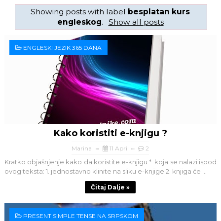
Showing posts with label
besplatan kurs
engleskog
.
Show all posts
ENGLESKI JEZIK 365 DANA
Kako koristiti e-knjigu ?
Marina
11 April
2
Kratko objašnjenje kako da koristite e-knjigu * koja se nalazi ispod
ovog teksta: 1. jednostavno klinite na sliku e-knjige 2. knjiga će ...
Čitaj Dalje »
PRESENT SIMPLE TENSE NA SRPSKOM