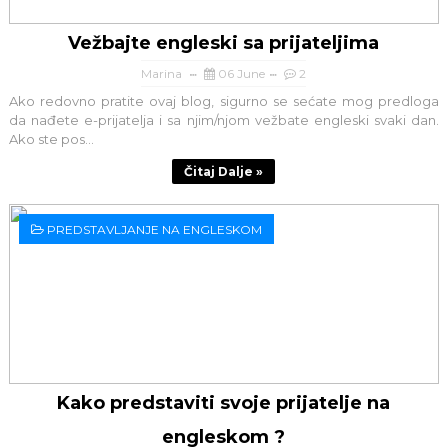
Vežbajte engleski sa prijateljima
Marina
06 June
2
Ako redovno pratite ovaj blog, sigurno se sećate mog predloga
da nađete e-prijatelja i sa njim/njom vežbate engleski svaki dan.
Ako ste pos...
Čitaj Dalje »
PREDSTAVLJANJE NA ENGLESKOM
Kako predstaviti svoje prijatelje na
engleskom ?