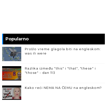
Popularno
Prošlo vreme glagola biti na engleskom:
was ili were
Razlika između "this" i "that", "these" i
"those" - dan 113
Kako reći NEMA NA ČEMU na engleskom?