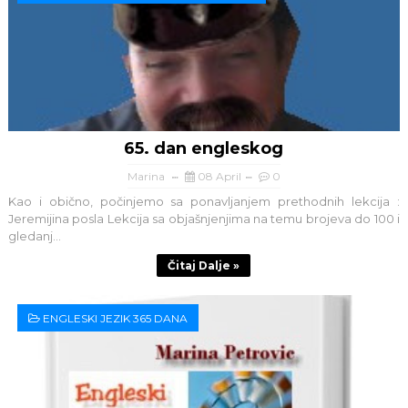
65. dan engleskog
Marina
08 April
0
Kao i obično, počinjemo sa ponavljanjem prethodnih lekcija :
Jeremijina posla Lekcija sa objašnjenjima na temu brojeva do 100 i
gledanj...
Čitaj Dalje »
ENGLESKI JEZIK 365 DANA