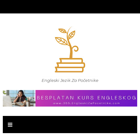
Engleski Jezik Za Početnike