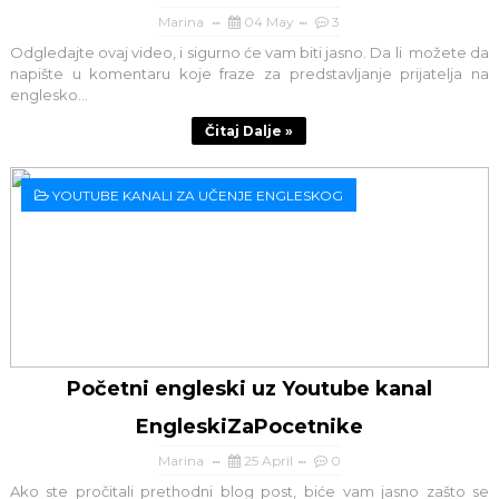
Marina
04 May
3
Odgledajte ovaj video, i sigurno će vam biti jasno. Da li možete da
napište u komentaru koje fraze za predstavljanje prijatelja na
englesko...
Čitaj Dalje »
YOUTUBE KANALI ZA UČENJE ENGLESKOG
Početni engleski uz Youtube kanal
EngleskiZaPocetnike
Marina
25 April
0
Ako ste pročitali prethodni blog post, biće vam jasno zašto se