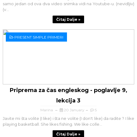
samo jedan od ova dva video snimka vidi na Youtube-u. (nevidljiv)
(v...
Čitaj Dalje »
PRESENT SIMPLE PRIMERI
Priprema za čas engleskog - poglavlje 9,
lekcija 3
Marina
20 January
5
Javite mi šta volite (I like) i šta ne volite (I don't like) da radite ? I like
playing basketball. She likes fishing. We like colle...
Čitaj Dalje »