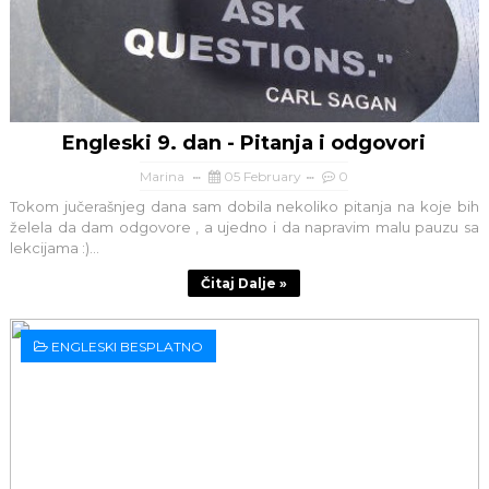
Engleski 9. dan - Pitanja i odgovori
Marina
05 February
0
Tokom jučerašnjeg dana sam dobila nekoliko pitanja na koje bih
želela da dam odgovore , a ujedno i da napravim malu pauzu sa
lekcijama :)...
Čitaj Dalje »
ENGLESKI BESPLATNO