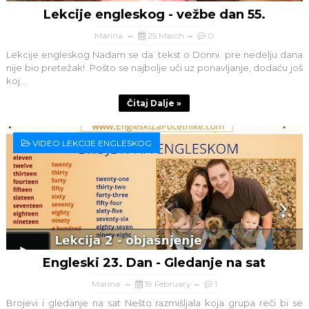
Lekcije engleskog - vežbe dan 55.
Marina
25 March
0
Lekcije engleskog Nadam se da tekst o Donni pre nedelju dana
nije bio pretežak! Pošto se najbolje uči uz ponavljanje, dodaću još
koj...
Čitaj Dalje »
VIDEO LEKCIJE ENGLESKOG
Engleski 23. Dan - Gledanje na sat
Marina
19 February
1
Brojevi i gledanje na sat Nešto razmišljala koja grupa reči bi se