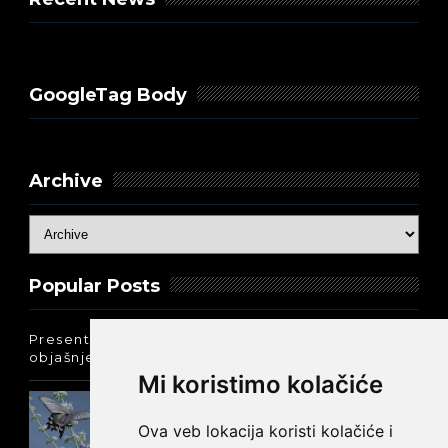
GoogleTag Body
Archive
Popular Posts
Present Perfect Simple - najjednostavnije
objašnjenje :-)
Mi koristimo kolačiće
Prošlo vreme glagola biti na
engleskom: was ili were
Ova veb lokacija koristi kolačiće i