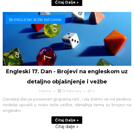
Čitaj Dalje »
ENGLESKI JEZIK 365 DANA
Engleski 17. Dan - Brojevi na engleskom uz
detaljno objašnjenje i vežbe
Marina
13 February
0
Današnji dan je posvećen grupama reči , i da bismo se od sledeće
nedelje upustili u malo teže vežbe, današnja tema su brojevi na
englesko...
Čitaj Dalje »
Čitaj dalje »