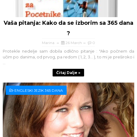
Vaša pitanja: Kako da se izborim sa 365 dana
?
Marina
26 March
0
Protekle nedelje sam dobila odlično pitanje : "Ako počnem da
učim po danima, od prvog, pa redom ( 1, 2, 3... ), to mi je preširoko i
...
Čitaj Dalje »
ENGLESKI JEZIK 365 DANA