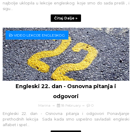
najbolje uklopila u lekcije engleskog koje smo do sada prešli , i
sigu...
Čitaj Dalje »
VIDEO LEKCIJE ENGLESKOG
Engleski 22. dan - Osnovna pitanja i
odgovori
Marina
18 February
0
Engleski 22. dan - Osnovna pitanja i odgovori Ponavljanje
prethodnih lekcija Sada kada smo uspešno savladali: engleski
alfabet i spel...