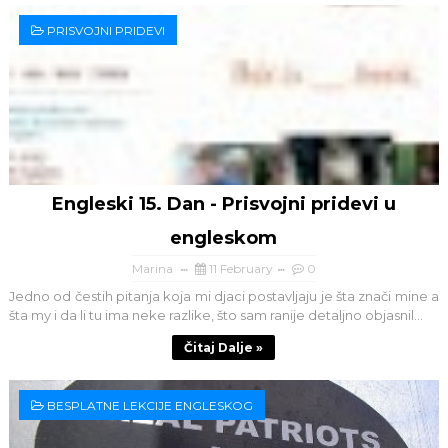
PRISVOJNI PRIDEVI
Engleski 15. Dan - Prisvojni pridevi u
engleskom
Marina
11 February
0
Jedno od čestih pitanja koja mi djaci postavljaju je šta znači mine a
šta my i da li tu ima neke razlike, što sam ranije detaljno objasnil...
Čitaj Dalje »
BESPLATNE LEKCIJE ENGLESKOG