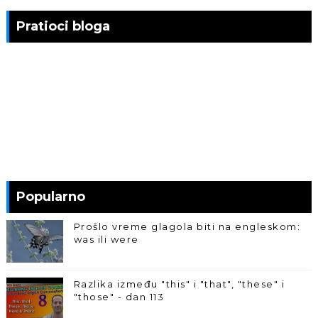
Pratioci bloga
Popularno
Prošlo vreme glagola biti na engleskom:
was ili were
Razlika između "this" i "that", "these" i
"those" - dan 113