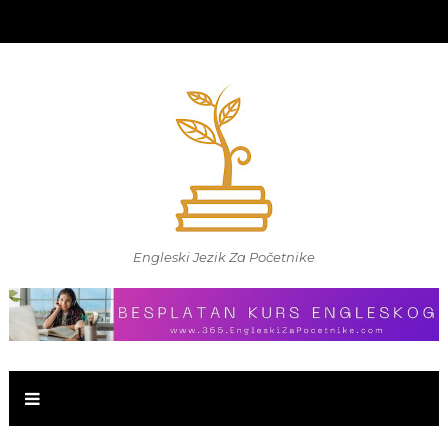
Engleski Jezik Za Početnike