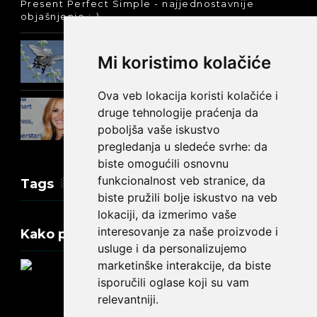
Present Perfect Simple - najjednostavnije
objašnjenje :-)
Prošlo vreme glagola biti na
Mi koristimo kolačiće
engleskom: was ili were
Ova veb lokacija koristi kolačiće i
Jednostavni tekstovi na engleskom -
druge tehnologije praćenja da
Džulija Roberts
poboljša vaše iskustvo
pregledanja u sledeće svrhe:
da
biste omogućili osnovnu
funkcionalnost veb stranice
,
da
Tags
biste pružili bolje iskustvo na veb
lokaciji
,
da izmerimo vaše
interesovanje za naše proizvode i
Kako promeniti tekst na engleskom?
usluge i da personalizujemo
marketinške interakcije
,
da biste
isporučili oglase koji su vam
relevantniji
.
Update cookies preferences