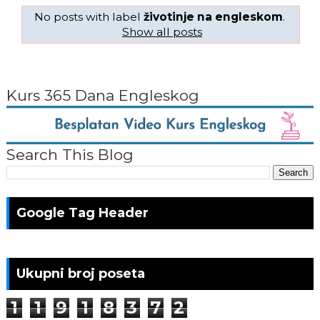
No posts with label
životinje na engleskom
.
Show all posts
Kurs 365 Dana Engleskog
Search This Blog
Google Tag Header
Ukupni broj poseta
1
1
9
1
8
3
7
2